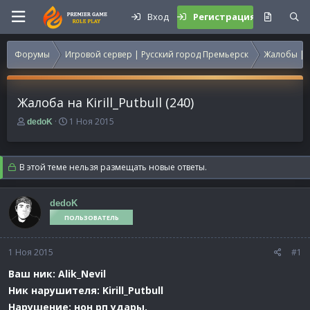
Вход
Регистрация
Форумы
Игровой сервер | Русский город Премьерск
Жалобы | 
Жалоба на Kirill_Putbull (240)
А
Д
1 Ноя 2015
dedoK
в
а
т
т
о
а
В этой теме нельзя размещать новые ответы.
р
н
т
а
е
ч
dedoK
м
а
ПОЛЬЗОВАТЕЛЬ
ы
л
а
1 Ноя 2015
#1
Ваш ник: Alik_Nevil
Ник нарушителя: Kirill_Putbull
Нарушение: нон рп удары.