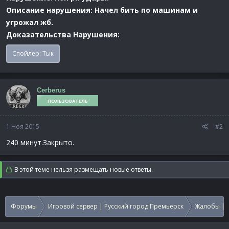
Описание нарушения: Начел бить по машинам и
угрожал жб.
Доказательства Нарушения:
Спойлер:
Тык
Cerberus
ПОЛЬЗОВАТЕЛЬ
1 Ноя 2015
#2
240 минут.Закрыто.
В этой теме нельзя размещать новые ответы.
Форумы
Игровой сервер | Русский город Премьерск
Жалобы | 