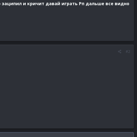
о заципил и кричит давай играть Рп дальше все видно
#2