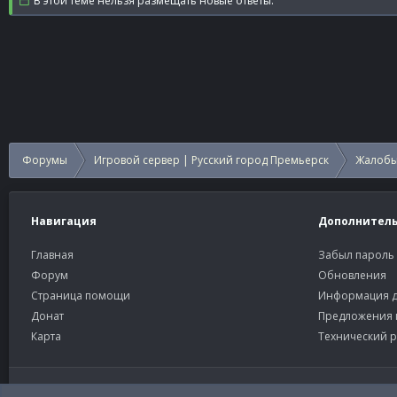
В этой теме нельзя размещать новые ответы.
Форумы
Игровой сервер | Русский город Премьерск
Жалобы
Навигация
Дополнител
Главная
Забыл пароль
Форум
Обновления
Страница помощи
Информация д
Донат
Предложения 
Карта
Технический р