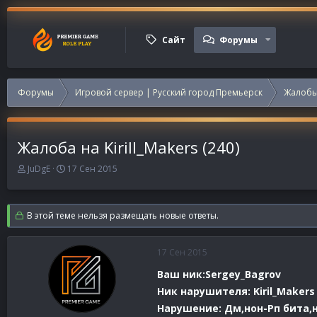
Сайт
Форумы
Форумы
Игровой сервер | Русский город Премьерск
Жалобы
Жалоба на Kirill_Makers (240)
А
Д
JuDgE
17 Сен 2015
в
а
т
т
о
а
В этой теме нельзя размещать новые ответы.
р
н
т
а
е
ч
17 Сен 2015
м
а
ы
л
Ваш ник:Sergey_Bagrov
а
Ник нарушителя: Kiril_Makers
Нарушение: Дм,нон-Рп бита,н