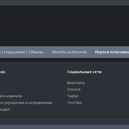
 | Нарушения | Обманы
Жалобы на Игроков
Игроки получив
ьно
Социальные сети
Вконтакте
Discord
ля новичков
Twitter
по улучшению и исправлению
YouTube
аздел