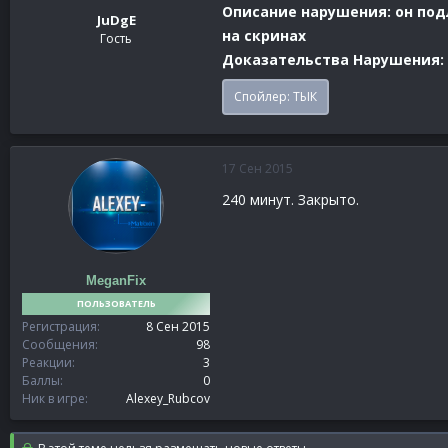
Описание нарушения: он под
JuDgE
на скринах
Гость
Доказательства Нарушения:
Спойлер:
ТЫК
17 Сен 2015
240 минут. Закрыто.
MeganFix
ПОЛЬЗОВАТЕЛЬ
Регистрация
8 Сен 2015
Сообщения
98
Реакции
3
Баллы
0
Ник в игре
Alexey_Rubcov