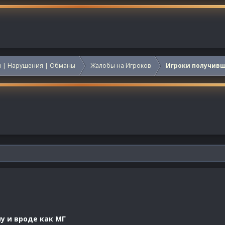
 | Нарушения | Обманы
Жалобы на Игроков
Игроки получив
у и вроде как МГ