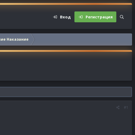
Вход
Регистрация
шие Наказание
#1