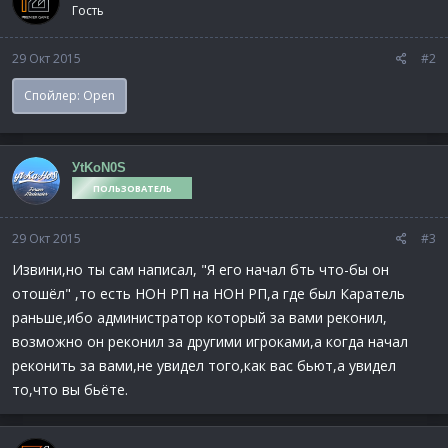
Гость
29 Окт 2015
#2
Спойлер:
Open
УtKoN0S
ПОЛЬЗОВАТЕЛЬ
29 Окт 2015
#3
Извини,но ты сам написал, "Я его начал бть что-бы он
отошёл" ,то есть НОН РП на НОН РП,а где был Каратель
раньше,ибо администратор который за вами реконил,
возможно он реконил за другими игроками,а когда начал
реконить за вами,не увидел того,как вас бьют,а увидел
то,что вы бьёте.