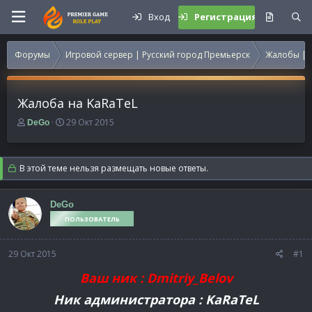
Вход
Регистрация
Форумы
Игровой сервер | Русский город Премьерск
Жалобы | 
Жалоба на KaRaTeL
А
Д
29 Окт 2015
DeGo
в
а
т
т
о
а
В этой теме нельзя размещать новые ответы.
р
н
т
а
е
ч
DeGo
м
а
ПОЛЬЗОВАТЕЛЬ
ы
л
а
29 Окт 2015
#1
Ваш ник : Dmitriy_Belov
Ник администратора : KaRaTeL