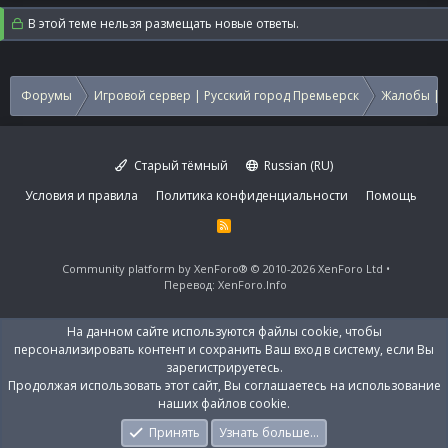
В этой теме нельзя размещать новые ответы.
Форумы
Игровой сервер | Русский город Премьерск
Жалобы | 
Старый тёмный
Russian (RU)
Условия и правила
Политика конфиденциальности
Помощь
R
S
S
Community platform by XenForo®
© 2010-2026 XenForo Ltd
Перевод:
XenForo.Info
На данном сайте используются файлы cookie, чтобы
персонализировать контент и сохранить Ваш вход в систему, если Вы
зарегистрируетесь.
Продолжая использовать этот сайт, Вы соглашаетесь на использование
наших файлов cookie.
Принять
Узнать больше…