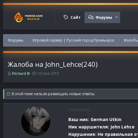
Сайт
Форумы
Форумы
Игровой сервер | Русский город Премьерск
Жалобы
Жалоба на John_Lehce(240)
А
Д
10 Ноя 2015
Richard III
в
а
т
т
о
а
В этой теме нельзя размещать новые ответы.
р
н
т
а
е
ч
10 Ноя 2015
м
а
ы
л
Ваш ник: German Utkin
а
Ник нарушителя: John Lehce
Нарушение: Не правильная о