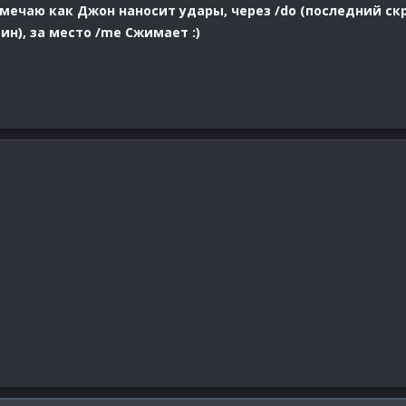
мечаю как Джон наносит удары, через /do (последний скри
ин), за место /me Сжимает :)