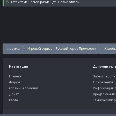
В этой теме нельзя размещать новые ответы.
Форумы
Игровой сервер | Русский город Премьерск
Жалобы
Навигация
Дополнител
Главная
Забыл пароль
Форум
Обновления
Страница помощи
Информация д
Донат
Предложения 
Карта
Технический р