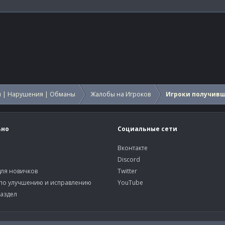
 | Нарушения | Обманы
Жалобы на Игроков
Игроки получив
ьно
Социальные сети
Вконтакте
Discord
ля новичков
Twitter
по улучшению и исправлению
YouTube
аздел