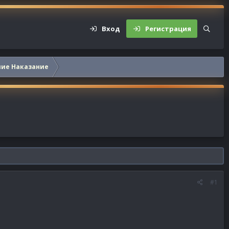
Вход
Регистрация
шие Наказание
#1