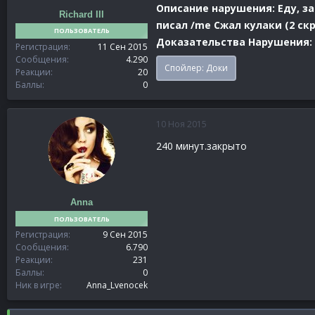
Описание нарушения: Еду, за
Richard III
писал /me Сжал кулаки (2 скр
ПОЛЬЗОВАТЕЛЬ
Доказательства Нарушения:
Регистрация
11 Сен 2015
Сообщения
4.290
Спойлер:
Доки
Реакции
20
Баллы
0
10 Ноя 2015
240 минут.закрыто
Anna
ПОЛЬЗОВАТЕЛЬ
Регистрация
9 Сен 2015
Сообщения
6.790
Реакции
231
Баллы
0
Ник в игре
Anna_Lvenocek