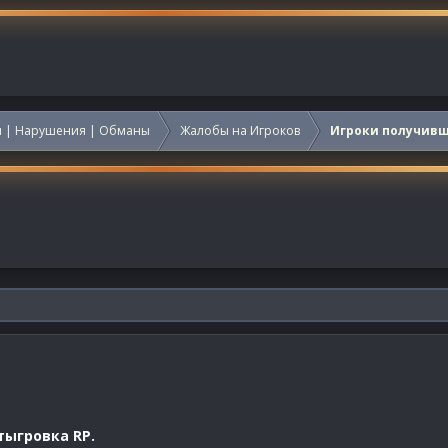
 | Нарушения | Обманы
Жалобы на Игроков
Игроки получив
тыгровка RP.