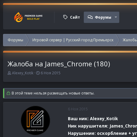
Сайт
Форумы
Форумы
Игровой сервер | Русский город Премьерск
Жалобы
Жалоба на James_Chrome (180)
А
Д
Alexey_Kotik
6 Ноя 2015
в
а
т
т
о
а
В этой теме нельзя размещать новые ответы.
р
н
т
а
е
ч
6 Ноя 2015
м
а
ы
л
Ваш ник: Alexey_Kotik
а
Ник нарушителя: James_Chro
Нарушение: оскорбление + у