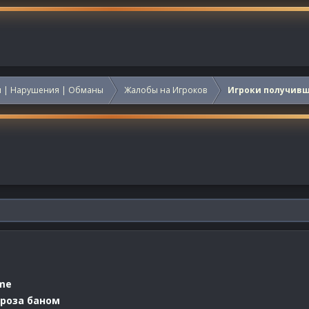
 | Нарушения | Обманы
Жалобы на Игроков
Игроки получив
me
гроза баном