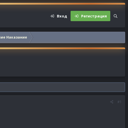
Вход
Регистрация
шие Наказание
#1