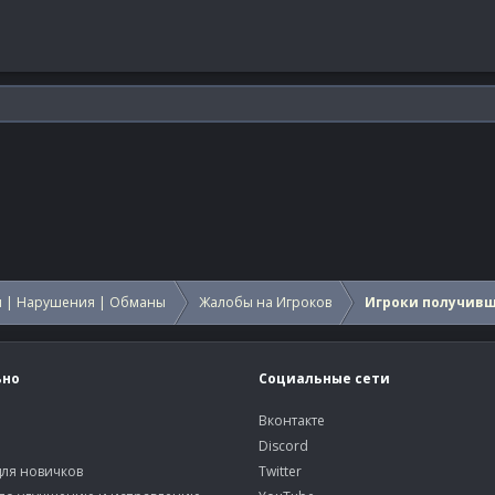
 | Нарушения | Обманы
Жалобы на Игроков
Игроки получив
ьно
Социальные сети
Вконтакте
Discord
ля новичков
Twitter