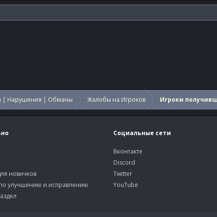
 | Нарушения | Обманы
Жалобы на Игроков
Игроки получив
ьно
Социальные сети
Вконтакте
Discord
ля новичков
Twitter
по улучшению и исправлению
YouTube
аздел