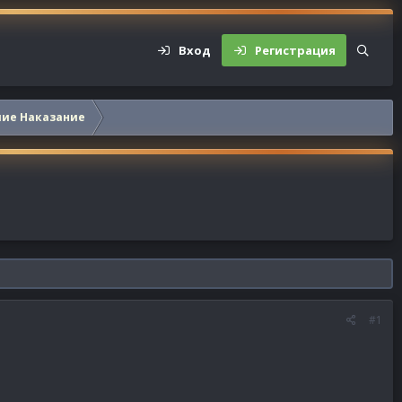
Вход
Регистрация
шие Наказание
#1