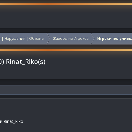
 | Нарушения | Обманы
Жалобы на Игроков
Игроки получив
 Rinat_Riko(s)
 Rinat_Riko