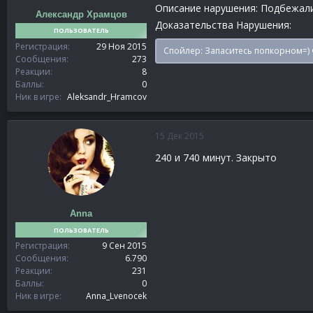
Описание нарушения: Подбежали 
Александр Храмцов
Доказательства Нарушения:
ПОЛЬЗОВАТЕЛЬ
Регистрация
29 Ноя 2015
Спойлер:
Запаситесь попкорном=) 
Сообщения
273
Реакции
8
Баллы
0
Ник в игре
Aleksandr_Hramcov
15 Дек 2015
240 и 740 минут. Закрыто
Anna
ПОЛЬЗОВАТЕЛЬ
Регистрация
9 Сен 2015
Сообщения
6.790
Реакции
231
Баллы
0
Ник в игре
Anna_Lvenocek