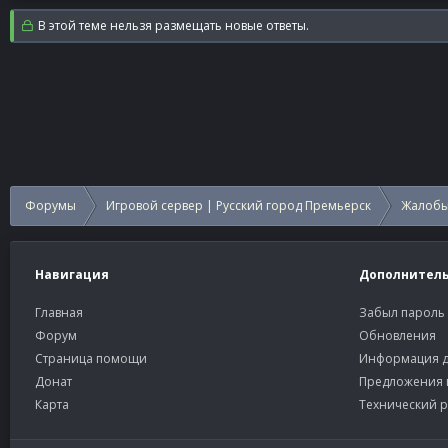
В этой теме нельзя размещать новые ответы.
Форумы
Игровой сервер | Русский город Премьерск
Жалобы
Навигация
Дополнител
Главная
Забыл пароль
Форум
Обновления
Страница помощи
Информация д
Донат
Предложения 
Карта
Технический р