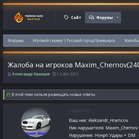
Сайт
Форумы
Форумы
Игровой сервер | Русский город Премьерск
Жалобы
Жалоба на игроков Maxim_Chernov(240)
А
Д
14 Дек 2015
Александр Храмцов
в
а
т
т
о
а
В этой теме нельзя размещать новые ответы.
р
н
т
а
е
ч
14 Дек 2015
м
а
ы
л
Ваш ник: Aleksandr_Hramcov
а
Ник нарушителя: Maxim_Chernov и
Нарушение: Нонрп Удары + DM