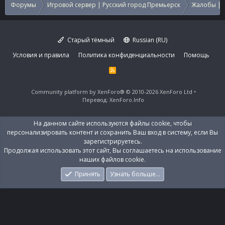
Форумы
Игровой сервер | Русский город Премьерск
Жалобы | 
Старый тёмный
Russian (RU)
Условия и правила
Политика конфиденциальности
Помощь
R
S
S
Community platform by XenForo®
© 2010-2026 XenForo Ltd
Перевод:
XenForo.Info
На данном сайте используются файлы cookie, чтобы
персонализировать контент и сохранить Ваш вход в систему, если Вы
зарегистрируетесь.
Продолжая использовать этот сайт, Вы соглашаетесь на использование
наших файлов cookie.
Принять
Узнать больше…