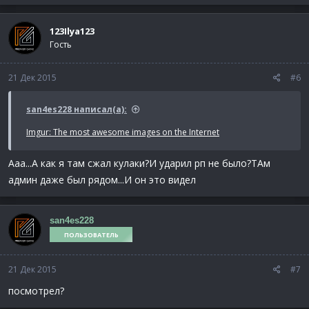
123Ilya123
Гость
21 Дек 2015
#6
san4es228 написал(а):
Imgur: The most awesome images on the Internet
Ааа...А как я там сжал кулаки?И ударил рп не было?ТАм
админ даже был рядом...И он это видел
san4es228
ПОЛЬЗОВАТЕЛЬ
21 Дек 2015
#7
посмотрел?