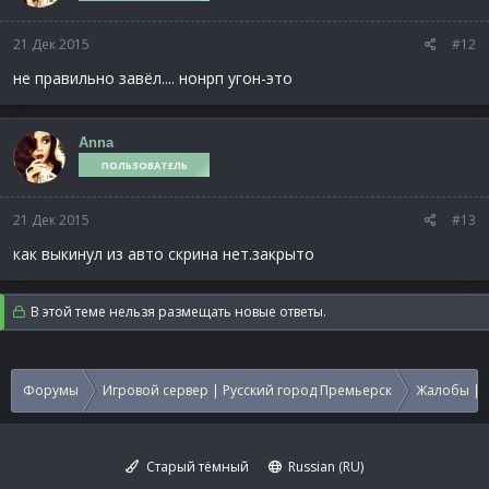
21 Дек 2015
#12
не правильно завёл.... нонрп угон-это
Anna
ПОЛЬЗОВАТЕЛЬ
21 Дек 2015
#13
как выкинул из авто скрина нет.закрыто
В этой теме нельзя размещать новые ответы.
Форумы
Игровой сервер | Русский город Премьерск
Жалобы | 
Старый тёмный
Russian (RU)