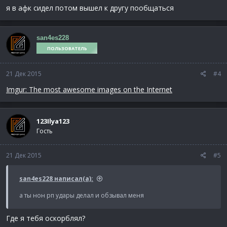
я в афк сидел потом вышел к другу пообщаться
san4es228
ПОЛЬЗОВАТЕЛЬ
21 Дек 2015
#4
Imgur: The most awesome images on the Internet
123Ilya123
Гость
21 Дек 2015
#5
san4es228 написал(а):
а ты нон рп удары делал и обзывал меня
Где я тебя оскорблял?