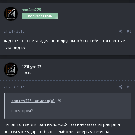
san4es228
ПОЛЬЗОВАТЕЛЬ
21 Дек 2015
#8
ладно я это не увидел но в другом жб на тебя тоже есть и
там видно
123Ilya123
Гость
21 Дек 2015
#9
san4es228 написал(а):
посмотрел?
Ты рп то где я играл выложи..Я то сначало отыграл рп а
потом уже удар то был...Темболее дверь у тебя на