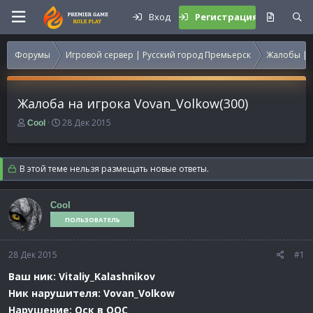
Вход
Регистрация
Форумы
Игровой сервер | Русский город Премьерск
Жалобы | 
Жалоба на игрока Vovan_Volkow(300)
А
Д
28 Дек 2015
Cool
в
а
т
т
о
а
В этой теме нельзя размещать новые ответы.
р
н
т
а
е
ч
Cool
м
а
ПОЛЬЗОВАТЕЛЬ
ы
л
а
28 Дек 2015
#1
Ваш ник: Vitaliy_Kalashnikov
Ник нарушителя: Vovan_Volkow
Нарушение: Оск в OOC