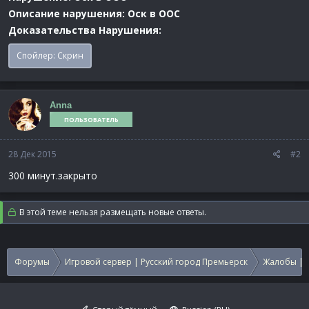
Описание нарушения:
Оск в OOC
Доказательства Нарушения:
Спойлер:
Скрин
Anna
ПОЛЬЗОВАТЕЛЬ
28 Дек 2015
#2
300 минут.закрыто
В этой теме нельзя размещать новые ответы.
Форумы
Игровой сервер | Русский город Премьерск
Жалобы | 