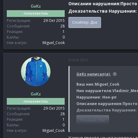
Описание нарушения:Просто 
GeKz
Доказательства Нарушения:
ПОЛЬЗОВАТЕЛЬ
Регистрация
29 Окт 2015
Спойлер:
Док
Сообщения
28
Реакции
1
Баллы
0
Ник в игре
Miguel_Cook
8 Ноя 2015
GeKz написал(а):
Ваш ник:Miguel_Cook
Ник нарушителя:Vladimir_Mes
GeKz
Нарушение: Нон-рп
ПОЛЬЗОВАТЕЛЬ
Описание нарушения:Просто с
Регистрация
29 Окт 2015
Доказательства Нарушения:
Сообщения
28
Реакции
1
Спойлер:
Док
Баллы
0
Ник в игре
Miguel_Cook
У меня просто не установлены 