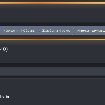
 | Нарушения | Обманы
Жалобы на Игроков
Игроки получив
40)
herin