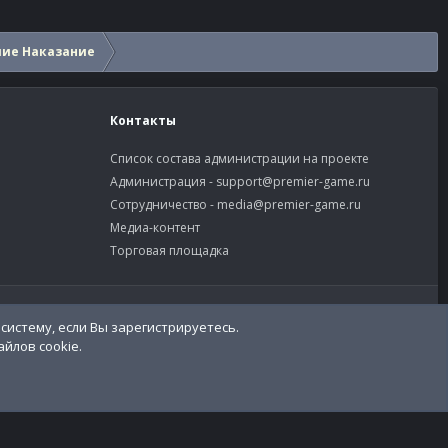
шие Наказание
Контакты
Список состава администрации на проекте
Администрация -
support@premier-game.ru
Сотрудничество -
media@premier-game.ru
Медиа-контент
Торговая площадка
словия и правила
Политика конфиденциальности
Помощь
систему, если Вы зарегистрируетесь.
R
S
йлов cookie.
S