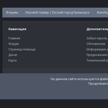
Форумы
Игровой сервер | Русский город Премьерск
Жалобы
Навигация
Дополнител
Главная
Забыл пароль
Форум
Обновления
Страница помощи
Информация д
Донат
Предложения 
Карта
Технический р
Старый тёмный
Russian (RU)
На данном сайте используются файлы
Продолжая и
Community platform by XenForo®
© 2010-2026 XenForo Ltd
Перевод:
XenFor