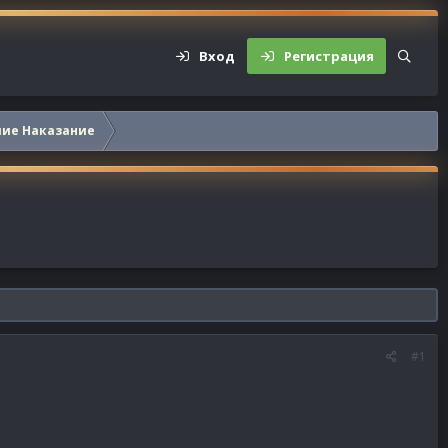
Вход
Регистрация
шие Наказание
#1