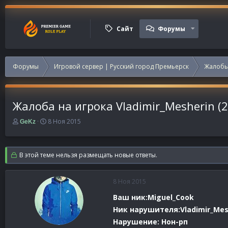
Сайт
Форумы
Форумы
Игровой сервер | Русский город Премьерск
Жалобы
Жалоба на игрока Vladimir_Mesherin (2
А
Д
8 Ноя 2015
GeKz
в
а
т
т
о
а
В этой теме нельзя размещать новые ответы.
р
н
т
а
е
ч
8 Ноя 2015
м
а
ы
л
Ваш ник:Miguel_Cook
а
Ник нарушителя:Vladimir_Mes
Нарушение: Нон-рп