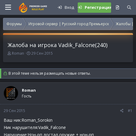
Вход
Регистрация
Форумы
Игровой сервер | Русский город Премьерск
Жалобы | 
Жалоба на игрока Vadik_Falcone(240)
А
Д
Roman
29 Сен 2015
в
а
т
т
о
а
В этой теме нельзя размещать новые ответы.
р
н
т
а
е
ч
Roman
м
а
Гость
ы
л
а
29 Сен 2015
#1
Ваш ник:Roman_Sorokin
Ник нарушителя:Vadik_Falcone
Нарушение:Нон-рп достал,оружие + нон-рп