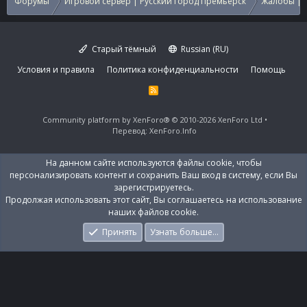
Форумы
Игровой сервер | Русский город Премьерск
Жалобы | 
Старый тёмный
Russian (RU)
Условия и правила
Политика конфиденциальности
Помощь
R
S
S
Community platform by XenForo®
© 2010-2026 XenForo Ltd
Перевод:
XenForo.Info
На данном сайте используются файлы cookie, чтобы
персонализировать контент и сохранить Ваш вход в систему, если Вы
зарегистрируетесь.
Продолжая использовать этот сайт, Вы соглашаетесь на использование
наших файлов cookie.
Принять
Узнать больше…