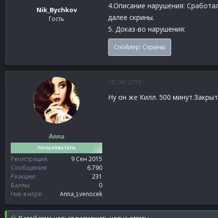
4.Описание нарушения: Сработал
Nik_Bychkov
далее скрины.
Гость
5. Доказ-во нарушения:
Спойлер:
Скрины
28 Окт 2015
Ну он же Килл. 500 минут.Закры
Anna
ПОЛЬЗОВАТЕЛЬ
Регистрация
9 Сен 2015
Сообщения
6.790
Реакции
231
Баллы
0
Ник в игре
Anna_Lvenocek