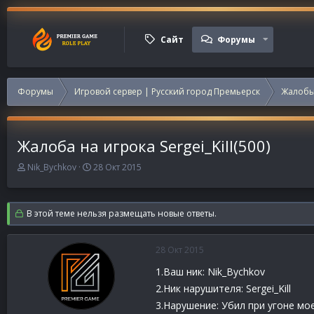
Сайт
Форумы
Форумы
Игровой сервер | Русский город Премьерск
Жалобы
Жалоба на игрока Sergei_Kill(500)
А
Д
Nik_Bychkov
28 Окт 2015
в
а
т
т
о
а
В этой теме нельзя размещать новые ответы.
р
н
т
а
е
ч
28 Окт 2015
м
а
ы
л
1.Ваш ник: Nik_Bychkov
а
2.Ник нарушителя: Sergei_Kill
3.Нарушение: Убил при угоне м