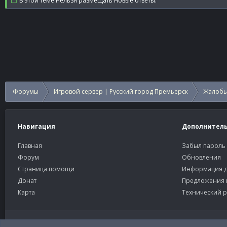
В этой теме нельзя размещать новые ответы.
Форумы
Игровой сервер | Русский город Премьерск
Жалобы
Навигация
Дополнител
Главная
Забыл пароль
Форум
Обновления
Страница помощи
Информация д
Донат
Предложения 
Карта
Технический р