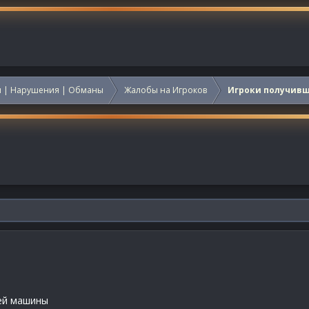
 | Нарушения | Обманы
Жалобы на Игроков
Игроки получив
оей машины