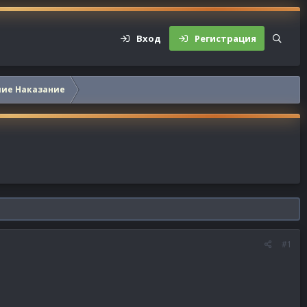
Вход
Регистрация
шие Наказание
#1