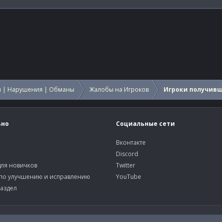
 | Нарушения | Обманы
Жалобы на Игроков
Игроки получив
ьно
Социальные сети
Вконтакте
Discord
ля новичков
Twitter
по улучшению и исправлению
YouTube
аздел