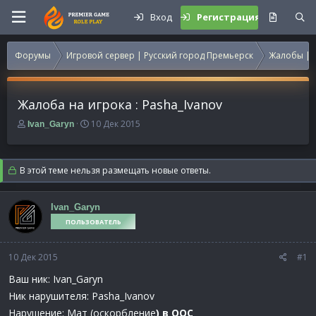
Вход
Регистрация
Форумы
Игровой сервер | Русский город Премьерск
Жалобы | 
Жалоба на игрока : Pasha_Ivanov
А
Д
10 Дек 2015
Ivan_Garyn
в
а
т
т
о
а
В этой теме нельзя размещать новые ответы.
р
н
т
а
е
ч
Ivan_Garyn
м
а
ПОЛЬЗОВАТЕЛЬ
ы
л
а
10 Дек 2015
#1
Ваш ник: Ivan_Garyn
Ник нарушителя: Pasha_Ivanov
Нарушение: Мат (оскорбление
) в OOC