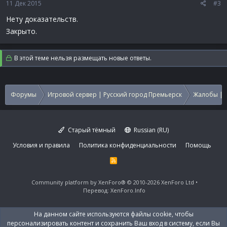
11 Дек 2015
#3
Нету доказательств.
Закрыто.
В этой теме нельзя размещать новые ответы.
Форумы
Игровой сервер | Русский город Премьерск
Жалобы | 
Старый тёмный
Russian (RU)
Условия и правила
Политика конфиденциальности
Помощь
R
S
S
Community platform by XenForo®
© 2010-2026 XenForo Ltd
Перевод:
XenForo.Info