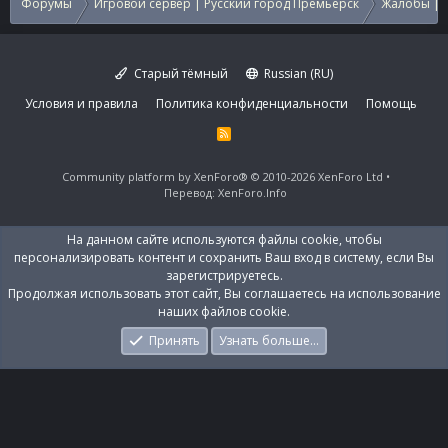
Форумы
Игровой сервер | Русский город Премьерск
Жалобы | 
Старый тёмный
Russian (RU)
Условия и правила
Политика конфиденциальности
Помощь
R
S
S
Community platform by XenForo®
© 2010-2026 XenForo Ltd
Перевод:
XenForo.Info
На данном сайте используются файлы cookie, чтобы
персонализировать контент и сохранить Ваш вход в систему, если Вы
зарегистрируетесь.
Продолжая использовать этот сайт, Вы соглашаетесь на использование
наших файлов cookie.
Принять
Узнать больше…