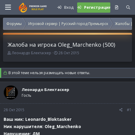
Вход
Регистрация
Форумы
Игровой сервер | Русский город Премьерск
Жалобы | 
Жалоба на игрока Oleg_Marchenko (500)
А
Д
Леонардо Блектаскер
28 Окт 2015
в
а
т
т
о
а
В этой теме нельзя размещать новые ответы.
р
н
т
а
е
ч
Леонардо Блектаскер
м
а
Гость
ы
л
а
28 Окт 2015
#1
Ваш ник: Leonardo_Bloktasker
Ник нарушителя: Oleg_Marchenko
Нарушение: ДМ