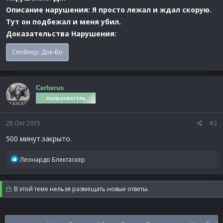
Описание нарушения: Я просто лежал и ждал скорую.
Тут он подбежал и меня убил.
Доказательства Нарушения:
Спойлер:
Док-Во
Cerberus
ПОЛЬЗОВАТЕЛЬ
28 Окт 2015
#2
500 минут.закрыто.
Р
Леонардо Блектаскер
е
а
к
В этой теме нельзя размещать новые ответы.
ц
и
и
: