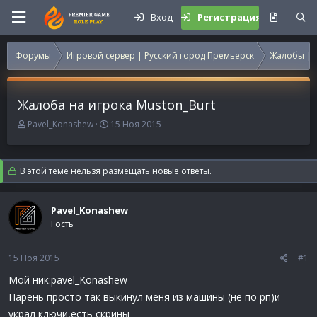
Вход
Регистрация
Форумы
Игровой сервер | Русский город Премьерск
Жалобы | 
Жалоба на игрока Muston_Burt
А
Д
Pavel_Konashew
15 Ноя 2015
в
а
т
т
о
а
В этой теме нельзя размещать новые ответы.
р
н
т
а
е
ч
Pavel_Konashew
м
а
Гость
ы
л
а
15 Ноя 2015
#1
Мой ник:pavel_Konashew
Парень просто так выкинул меня из машины (не по рп)и
украл ключи,есть скрины