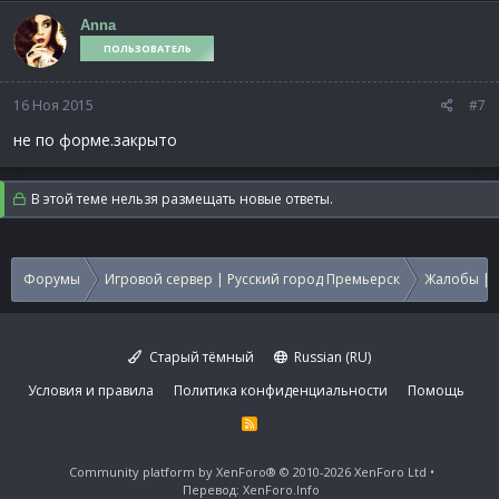
Anna
ПОЛЬЗОВАТЕЛЬ
16 Ноя 2015
#7
не по форме.закрыто
В этой теме нельзя размещать новые ответы.
Форумы
Игровой сервер | Русский город Премьерск
Жалобы | 
Старый тёмный
Russian (RU)
Условия и правила
Политика конфиденциальности
Помощь
R
S
S
Community platform by XenForo®
© 2010-2026 XenForo Ltd
Перевод:
XenForo.Info