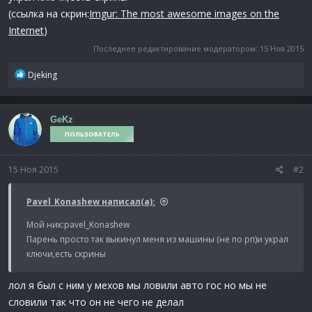
(ссылка на скрин:
Imgur: The most awesome images on the
Internet
)
Последнее редактирование модератором:
15 Ноя 2015
Р
Djeking
е
а
к
GeKz
ц
ПОЛЬЗОВАТЕЛЬ
и
и
:
15 Ноя 2015
#2
Pavel_Konashew написал(а):
Мой ник:pavel_Konashew
Парень просто так выкинул меня из машины (не по рп)и украл
ключи,есть скрины
лол я был с ним у мехов мы ловили авто гос но мы не
словили так что он не чего не делал