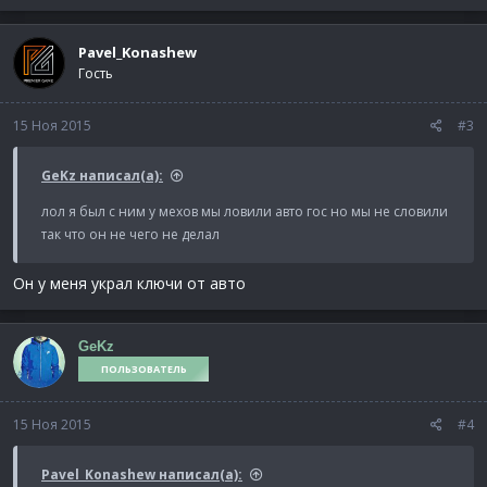
Pavel_Konashew
Гость
15 Ноя 2015
#3
GeKz написал(а):
лол я был с ним у мехов мы ловили авто гос но мы не словили
так что он не чего не делал
Он у меня украл ключи от авто
GeKz
ПОЛЬЗОВАТЕЛЬ
15 Ноя 2015
#4
Pavel_Konashew написал(а):