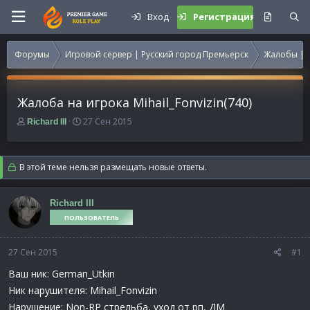
Вход
Регистрация
Форумы
Игровой сервер | Русский город Премьерск
Жалобы | 
Жалоба на игрока Mihail_Fonvizin(740)
А
Д
27 Сен 2015
Richard III
в
а
т
т
о
а
В этой теме нельзя размещать новые ответы.
р
н
т
а
е
ч
Richard III
м
а
ПОЛЬЗОВАТЕЛЬ
ы
л
а
27 Сен 2015
#1
Ваш ник: German_Utkin
Ник нарушителя: Mihail_Fonvizin
Нарушение: Non-RP стрельба, уход от рп, ДМ