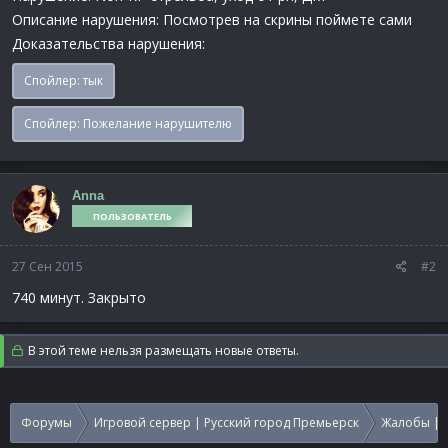
Описание нарушения: Посмотрев на скрины поймете сами
Доказательства нарушения:
Спойлер:
тык
Спойлер:
Пожелание нарушителю
Anna
ПОЛЬЗОВАТЕЛЬ
27 Сен 2015
#2
740 минут. Закрыто
В этой теме нельзя размещать новые ответы.
Форумы
Игровой сервер | Русский город Премьерск
Жалобы | 