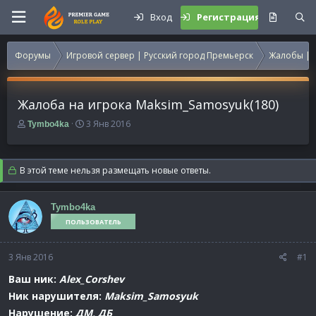
Вход
Регистрация
Форумы
Игровой сервер | Русский город Премьерск
Жалобы | 
Жалоба на игрока Maksim_Samosyuk(180)
А
Д
3 Янв 2016
Tymbo4ka
в
а
т
т
о
а
В этой теме нельзя размещать новые ответы.
р
н
т
а
е
ч
Tymbo4ka
м
а
ПОЛЬЗОВАТЕЛЬ
ы
л
а
3 Янв 2016
#1
Ваш ник:
Alex_Corshev
Ник нарушителя:
Maksim_Samosyuk
Нарушение:
ДМ, ДБ