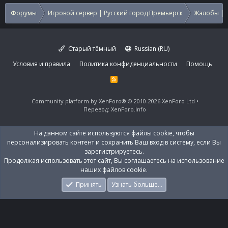
Форумы
Игровой сервер | Русский город Премьерск
Жалобы | 
Старый тёмный
Russian (RU)
Условия и правила
Политика конфиденциальности
Помощь
R
S
S
Community platform by XenForo®
© 2010-2026 XenForo Ltd
Перевод:
XenForo.Info
На данном сайте используются файлы cookie, чтобы
персонализировать контент и сохранить Ваш вход в систему, если Вы
зарегистрируетесь.
Продолжая использовать этот сайт, Вы соглашаетесь на использование
наших файлов cookie.
Принять
Узнать больше…