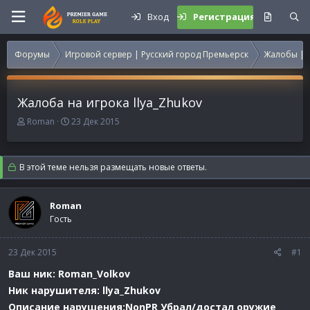
Вход
Регистрация
Форумы
Игровой сервер | Русский город Премьерск
Жалобы | 
Жалоба на игрока llya_Zhukov
А
Д
Roman
23 Дек 2015
в
а
т
т
о
а
В этой теме нельзя размещать новые ответы.
р
н
т
а
е
ч
Roman
м
а
Гость
ы
л
а
23 Дек 2015
#1
Ваш ник: Roman_Volkov
Ник нарушителя: llya_Zhukov
Описание нарушения:NonPR Убрал/достал оружие