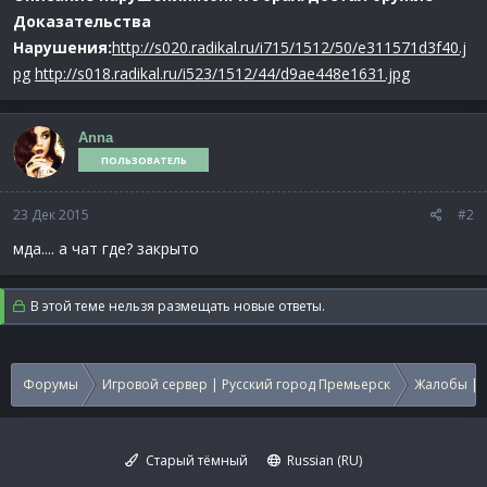
Доказательства
Нарушения:
http://s020.radikal.ru/i715/1512/50/e311571d3f40.j
pg
http://s018.radikal.ru/i523/1512/44/d9ae448e1631.jpg
Anna
ПОЛЬЗОВАТЕЛЬ
23 Дек 2015
#2
мда.... а чат где? закрыто
В этой теме нельзя размещать новые ответы.
Форумы
Игровой сервер | Русский город Премьерск
Жалобы | 
Старый тёмный
Russian (RU)