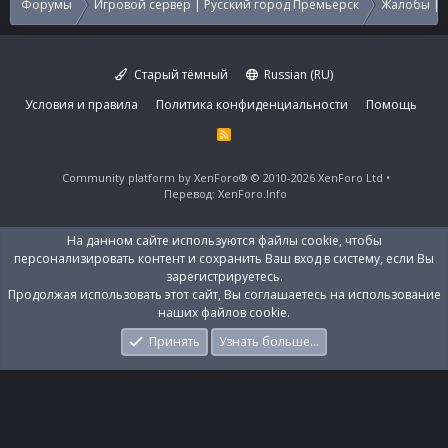
Форумы
Игровой сервер | Русский город Премьерск
Жалобы | 
Старый тёмный
Russian (RU)
Условия и правила
Политика конфиденциальности
Помощь
R
S
S
Community platform by XenForo®
© 2010-2026 XenForo Ltd
Перевод:
XenForo.Info
На данном сайте используются файлы cookie, чтобы
персонализировать контент и сохранить Ваш вход в систему, если Вы
зарегистрируетесь.
Продолжая использовать этот сайт, Вы соглашаетесь на использование
наших файлов cookie.
Принять
Узнать больше…