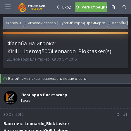
Вход
Регистрация
Форумы
Игровой сервер | Русский город Премьерск
Жалобы | 
Жалоба на игрока:
Kirill_Liderov(500)Leonardo_Bloktasker(s)
А
Д
Леонардо Блектаскер
30 Окт 2015
в
а
т
т
о
а
В этой теме нельзя размещать новые ответы.
р
н
т
а
е
ч
Леонардо Блектаскер
м
а
Гость
ы
л
а
30 Окт 2015
#1
Ваш ник: Leonardo_Bloktasker
Ник нарушителя: Kirill_Liderov