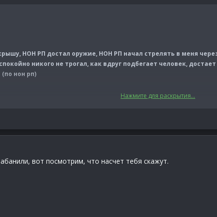
крышу, НОН РП достал оружие, НОН РП начал стрелять в меня через
спокойно никого не трогал, как вдруг подбегает человек, достает
(по нон рп)
Нажмите для раскрытия...
авить Оскорбление на форуме в мою сторону!
забанили, вот посмотрим, что насчет тебя скажут.