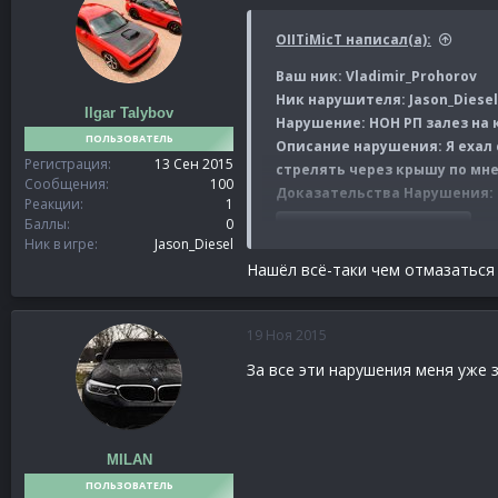
ОIITiMicT написал(а):
Ваш ник: Vladimir_Prohorov
Ник нарушителя: Jason_Diesel
Ilgar Talybov
Нарушение: НОН РП залез на 
ПОЛЬЗОВАТЕЛЬ
Описание нарушения: Я ехал 
Регистрация
13 Сен 2015
стрелять через крышу по мне 
Сообщения
100
Доказательства Нарушения:
Реакции
1
Баллы
0
Спойлер:
Доказательства
Ник в игре
Jason_Diesel
Нашёл всё-таки чем отмазаться
Плюс к этой жалобе хочу доб
Спойлер:
ТЫК:
19 Ноя 2015
За все эти нарушения меня уже 
MILAN
ПОЛЬЗОВАТЕЛЬ