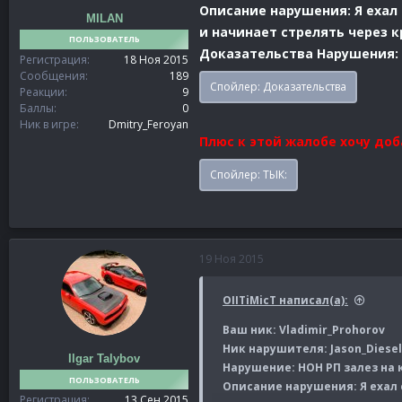
Описание нарушения: Я ехал 
MILAN
и начинает стрелять через к
ПОЛЬЗОВАТЕЛЬ
Доказательства Нарушения:
Регистрация
18 Ноя 2015
Сообщения
189
Спойлер:
Доказательства
Реакции
9
Баллы
0
Ник в игре
Dmitry_Feroyan
Плюс к этой жалобе хочу до
Спойлер:
ТЫК:
19 Ноя 2015
ОIITiMicT написал(а):
Ваш ник: Vladimir_Prohorov
Ник нарушителя: Jason_Diesel
Ilgar Talybov
Нарушение: НОН РП залез на 
ПОЛЬЗОВАТЕЛЬ
Описание нарушения: Я ехал 
Регистрация
13 Сен 2015