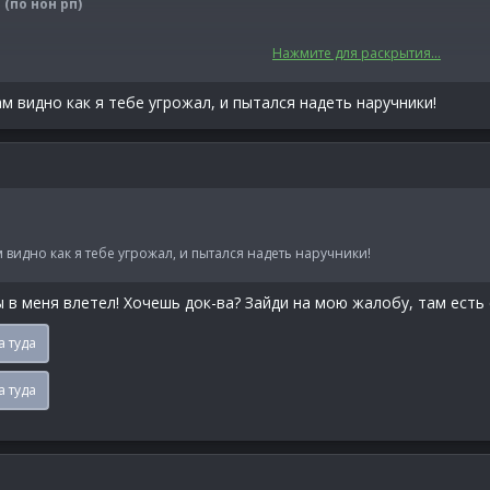
(по нон рп)
Нажмите для раскрытия...
ам видно как я тебе угрожал, и пытался надеть наручники!
м видно как я тебе угрожал, и пытался надеть наручники!
ы в меня влетел! Хочешь док-ва? Зайди на мою жалобу, там есть 
а туда
а туда