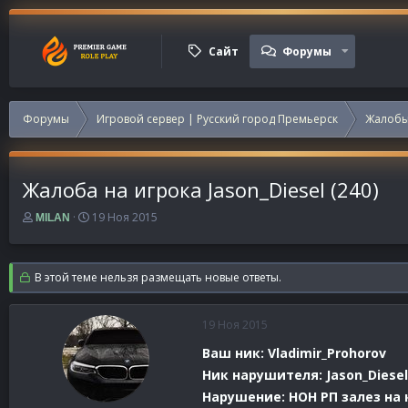
Сайт
Форумы
Форумы
Игровой сервер | Русский город Премьерск
Жалобы
Жалоба на игрока Jason_Diesel (240)
А
Д
19 Ноя 2015
MILAN
в
а
т
т
о
а
В этой теме нельзя размещать новые ответы.
р
н
т
а
е
ч
19 Ноя 2015
м
а
ы
л
Ваш ник: Vladimir_Prohorov
а
Ник нарушителя: Jason_Diesel
Нарушение: НОН РП залез на 