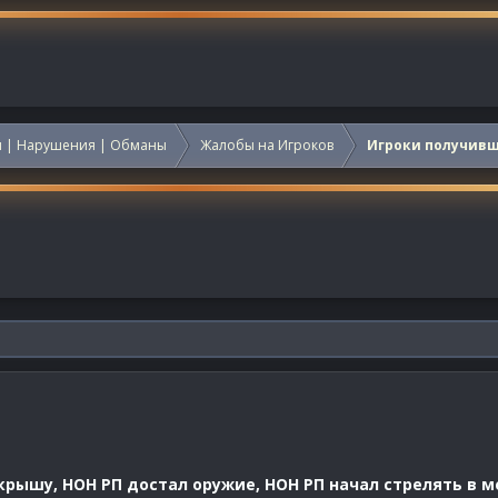
 | Нарушения | Обманы
Жалобы на Игроков
Игроки получив
крышу, НОН РП достал оружие, НОН РП начал стрелять в м