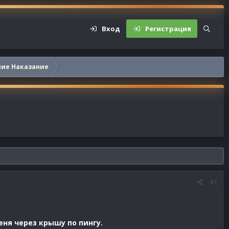
Вход
Регистрация
шие Наказание
#1
еня через крышу по пингу.