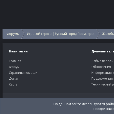
Форумы
Игровой сервер | Русский город Премьерск
Жалобы
Навигация
Дополнител
Главная
Забыл пароль
Форум
Обновления
Страница помощи
Информация д
Донат
Предложения 
Карта
Технический р
Старый тёмный
Russian (RU)