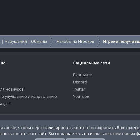
 | Нарушения | Обманы
Жалобы на Игроков
Игроки получив
ьно
Социальные сети
Вконтакте
Discord
ля новичков
Twitter
по улучшению и исправлению
YouTube
аздел
У