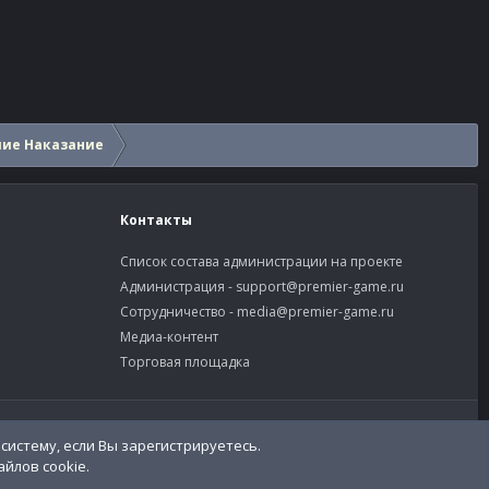
шие Наказание
Контакты
Список состава администрации на проекте
Администрация -
support@premier-game.ru
Сотрудничество -
media@premier-game.ru
Медиа-контент
Торговая площадка
словия и правила
Политика конфиденциальности
Помощь
R
S
S