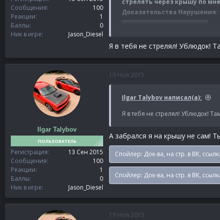
стрелять через крышу по мне 
Сообщения
100
Доказательства Нарушения:
Реакции
1
Баллы
0
Спойлер:
Доказательства
Ник в игре
Jason_Diesel
Я в тебя не стрелял! Ублюдок! Т
19 Ноя 2015
Ilgar Talybov написал(а):
Я в тебя не стрелял! Ублюдок! Та
Ilgar Talybov
А забрался я на крышу не сам! Т
ПОЛЬЗОВАТЕЛЬ
Регистрация
13 Сен 2015
Спойлер:
Док-ва, на стр. в ВК, ссылк
Сообщения
100
Реакции
1
Спойлер:
Док-ва, на стр. в ВК, ссылк
Баллы
0
Ник в игре
Jason_Diesel
19 Ноя 2015