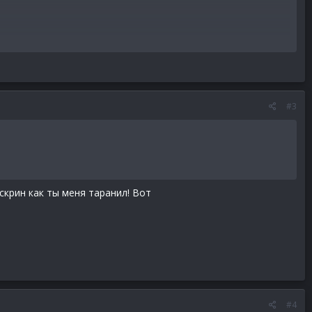
#3
скрин как ты меня таранил! Вот
#4