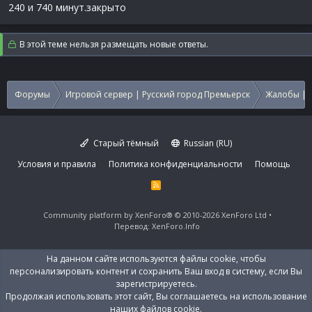
240 и 740 минут.закрыто
В этой теме нельзя размещать новые ответы.
Форумы
Игровой сервер | Русский город Премьерск
Жалобы | 
Старый тёмный
Russian (RU)
Условия и правила
Политика конфиденциальности
Помощь
R
S
S
Community platform by XenForo®
© 2010-2026 XenForo Ltd
Перевод:
XenForo.Info
На данном сайте используются файлы cookie, чтобы
персонализировать контент и сохранить Ваш вход в систему, если Вы
зарегистрируетесь.
Продолжая использовать этот сайт, Вы соглашаетесь на использование
наших файлов cookie.