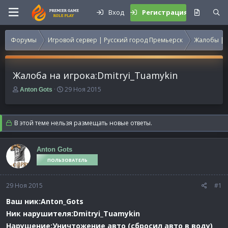
Вход
Регистрация
Форумы
Игровой сервер | Русский город Премьерск
Жалобы | 
Жалоба на игрока:Dmitryi_Tuamykin
А
Д
29 Ноя 2015
Anton Gots
в
а
т
т
о
а
В этой теме нельзя размещать новые ответы.
р
н
т
а
е
ч
Anton Gots
м
а
ПОЛЬЗОВАТЕЛЬ
ы
л
а
29 Ноя 2015
#1
Ваш ник:Anton_Gots
Ник нарушителя:Dmitryi_Tuamykin
Нарушение:Уничтожение авто (сбросил авто в воду)