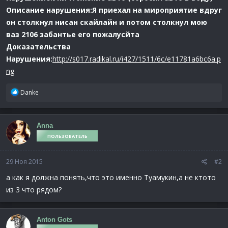
Описание нарушения:Я приехал на мироприятие вдруг
он столкнул нисан скайлайн и потом столкнул мою
ваз 2106 забантье его пожалусйта
Доказательства
Нарушения:
http://s017.radikal.ru/i427/1511/6c/e11781a6bc6a.p
ng
Р
Danke
е
а
к
Anna
ц
ПОЛЬЗОВАТЕЛЬ
и
и
:
29 Ноя 2015
#2
а как я должна понять,что это именно Туамукин,а не ктото
из 3 что рядом?
Anton Gots