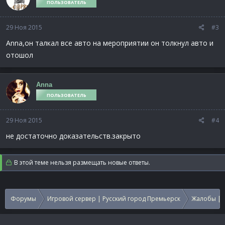
ПОЛЬЗОВАТЕЛЬ
29 Ноя 2015
#3
Anna,он талкал все авто на мероприятии он толкнул авто и
отошол
Anna
ПОЛЬЗОВАТЕЛЬ
29 Ноя 2015
#4
не достаточно доказательств.закрыто
В этой теме нельзя размещать новые ответы.
Форумы
Игровой сервер | Русский город Премьерск
Жалобы | 