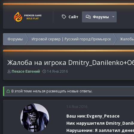
Сайт
Форумы
Форумы
Игровой сервер | Русский город Премьерск
Жалобы
Жалоба на игрока Dmitry_Danilenko+О
А
Д
14 Янв 2016
Пекасе Евгений
в
а
т
т
о
а
В этой теме нельзя размещать новые ответы.
р
н
т
а
е
ч
14 Янв 2016
м
а
ы
л
Ваш ник:Evgeny_Pesace
а
Ник нарушителя Dmitry_Danil
Нарушение: Я заплатил денег