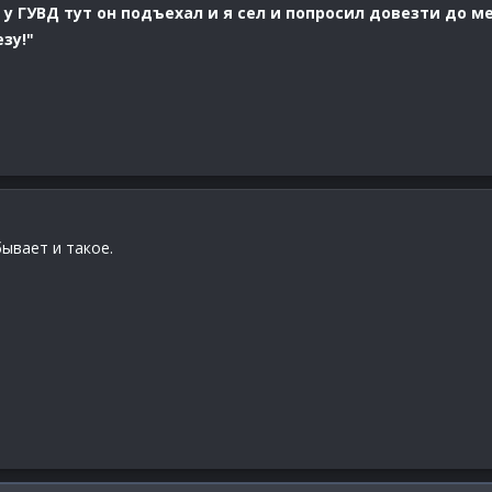
у ГУВД тут он подъехал и я сел и попросил довезти до м
зу!"
ывает и такое.