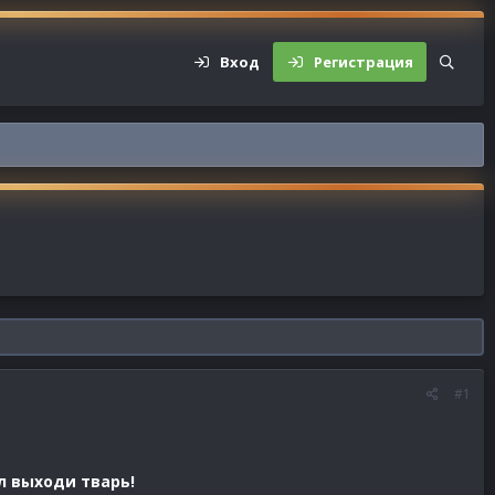
Вход
Регистрация
#1
л выходи тварь!