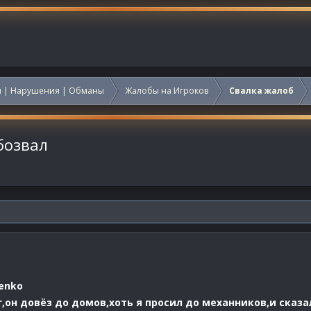
 | Нарушения | Обманы
Жалобы на Игроков
Свалка жалоб
бозвал
enko
,он довёз до домов,хоть я просил до механников,и сказа