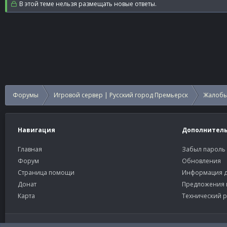
В этой теме нельзя размещать новые ответы.
Форумы
Игровой сервер | Русский город Премьерск
Жалобы
Навигация
Дополнител
Главная
Забыл пароль
Форум
Обновления
Страница помощи
Информация д
Донат
Предложения 
Карта
Технический р