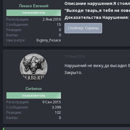
Описание нарушения:Я стоял 
Пекасе Евгений
"Выходи тварь,я тебя не пове
ПОЛЬЗОВАТЕЛЬ
Доказательства Нарушения:
Регистрация
2 Янв 2016
Сообщения
15
Спойлер:
Скрины
Реакции
0
Баллы
0
Ник в игре
Evgeny_Pesace
15 Янв 2016
Нарушений не вижу,да высадил б
Закрыто.
Cerberus
ПОЛЬЗОВАТЕЛЬ
Регистрация
9 Сен 2015
Сообщения
3.399
Реакции
102
Баллы
0