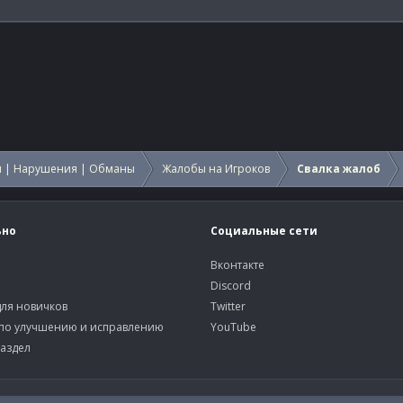
 | Нарушения | Обманы
Жалобы на Игроков
Свалка жалоб
ьно
Социальные сети
Вконтакте
Discord
ля новичков
Twitter
по улучшению и исправлению
YouTube
аздел