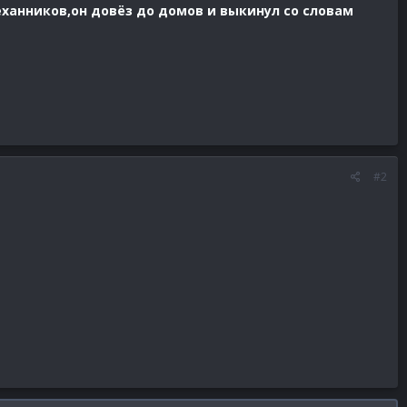
еханников,он довёз до домов и выкинул со словам
#2