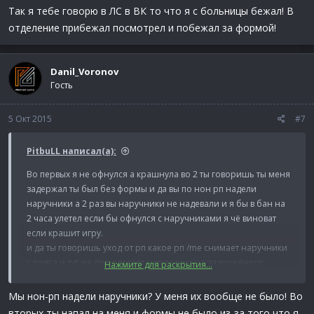
Так я тебе говорю в ЛС в ВК то что я с больницы бежал! В
отделение прибежал посмотрел и побежал за формой!
Danil_Voronov
Гость
5 Окт 2015
#7
PitbuLL написал(а):
Во первых я не офнулся а крашнула во 2 ты говоришь ты меня
задержал ты был без формы и да вы по нон рп надели
наручники а 2 раз вы наручники не надевали и я бы в бан на
2 часа улетел если бы офнулся с наручниками я чё виноват
если крашит игру.
и да ты говоришь уход от рп какое рп /me cнимает наручники
с пояса и тут же /me одевает наручники на задерженого
Нажмите для раскрытия...
по нон рп связали:
Imgur: The most awesome images on the
Internet
Мы нон-рп надели наручники? У меня их вообще не было! Во
вторых ты напал на меня и формы не было из-за того что я