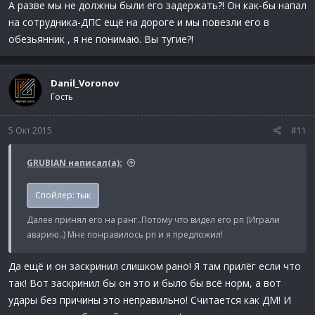
А разве мы не должны были его задержать?! Он как-бы напал
на сотрудника-ДПС ещё на дороге и мы повезли его в
обезьянник , я не понимаю. Вы тугие?!
Danil_Voronov
Гость
5 Окт 2015
#11
GRUBIAN написал(а):
Спойлер:
тык
Далее принял его на ранг..Потому что видел его рп (Играли
аварию..) Мне понравилось рп и я предложил!
Да ещё и он заскринил слишком рано! Я там прилёг если что
так! Вот заскринил бы он это и было бы всё норм, а вот
удары без причины это неправильно! Считается как ДМ! И