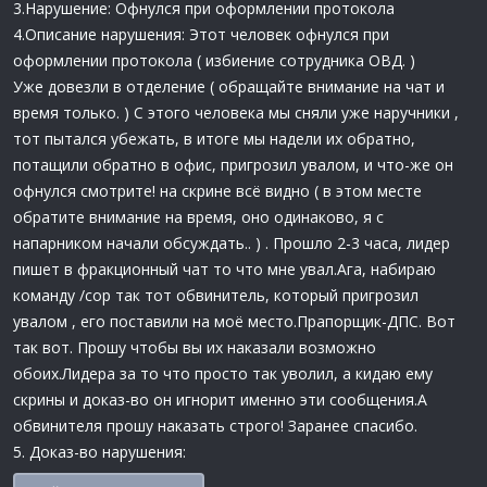
3.Нарушение: Офнулся при оформлении протокола
4.Описание нарушения: Этот человек офнулся при
оформлении протокола ( избиение сотрудника ОВД. )
Уже довезли в отделение ( обращайте внимание на чат и
время только. ) С этого человека мы сняли уже наручники ,
тот пытался убежать, в итоге мы надели их обратно,
потащили обратно в офис, пригрозил увалом, и что-же он
офнулся смотрите! на скрине всё видно ( в этом месте
обратите внимание на время, оно одинаково, я с
напарником начали обсуждать.. ) . Прошло 2-3 часа, лидер
пишет в фракционный чат то что мне увал.Ага, набираю
команду /cop так тот обвинитель, который пригрозил
увалом , его поставили на моё место.Прапорщик-ДПС. Вот
так вот. Прошу чтобы вы их наказали возможно
обоих.Лидера за то что просто так уволил, а кидаю ему
скрины и доказ-во он игнорит именно эти сообщения.А
обвинителя прошу наказать строго! Заранее спасибо.
5. Доказ-во нарушения: