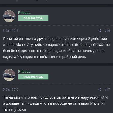
PitbuLL
ПОЛЬЗОВАТЕЛЬ
5 Окт 2015
#16
Почитай рп твоего друга надел наручники через 2 действия
/me не /do не /try небыло ладно что ты с больницы бежал ты
был без формы но ты когда в здание был ты почему её не
надел а ? А ходил в своём скине в рабочий день
PitbuLL
ПОЛЬЗОВАТЕЛЬ
5 Окт 2015
#17
Ты написал что нам пришлось связать его в наручники НАМ
а дальше ты пишешь что ты вообще не связывал Мальчик
ты запутался