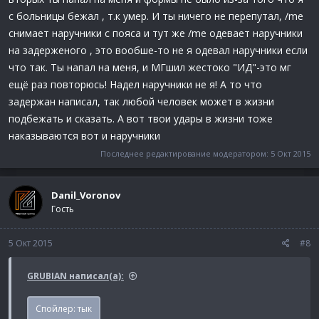
с больницы бежал , т.к умер. И ты ничего не перепутал, /me
снимает наручники с пояса и тут же /me одевает наручники
на задерженого , это вообше-то не я одевал наручники если
что так. Ты напал на меня, и МГшил жестоко "ИД"-это мг
ещё раз повторюсь! Надел наручники не я! А то что
задержан написал, так любой человек может в жизни
подбежать и сказать. А вот твои удары в жизни тоже
наказываются вот и наручники
Последнее редактирование модератором:
5 Окт 2015
Danil_Voronov
Гость
5 Окт 2015
#8
GRUBIAN написал(а):
Спойлер:
тык