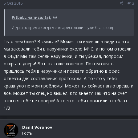
5 Окт 2015
#13
PitbuLL написал(а):
И да в то время когда меня арестовали я уже был в овд
Ты о чём блин? В смысле? Может ты имеешь в виду то что
мы заковали тебя в наручники около МЧС, а потом отвезли
в ОВД? Мы там сняли наручники, и ты убежал, попросил
открыть двери! Вот ты тоже конечно. Потом опять
пришлось тебя в наручники и повезти обратно в офис
отвезти для составления протокола! А то что у тебя
крашнуло не мои проблемы! Может ты сейчас нагло врёшь и
всё. Может ты спец-но вышел. Кто знает? Так что на счёт
этого я тебе не поверю! А то что тебя повысили это блат.
1/3
Danil_Voronov
Гость