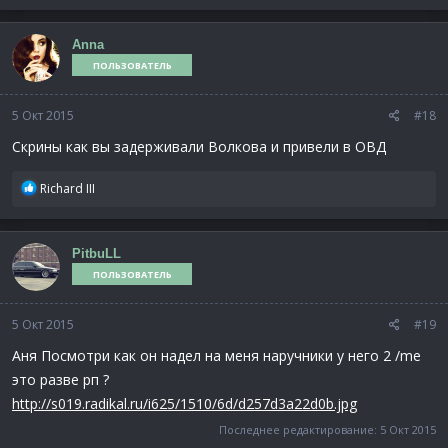
Anna
ПОЛЬЗОВАТЕЛЬ
5 Окт 2015
#18
Скрины как вы задерживали Волкова и привели в ОВД
Р
Richard III
е
а
к
PitbuLL
ц
ПОЛЬЗОВАТЕЛЬ
и
и
:
5 Окт 2015
#19
Аня Посмотри как он надел на меня наручники у него 2 /me
это разве рп ?
http://s019.radikal.ru/i625/1510/6d/d257d3a22d0b.jpg
Последнее редактирование:
5 Окт 2015