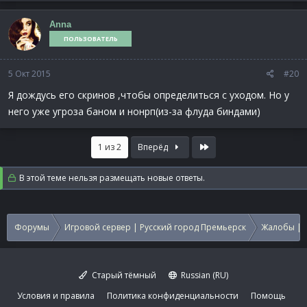
Anna
ПОЛЬЗОВАТЕЛЬ
5 Окт 2015
#20
Я дождусь его скринов ,чтобы определиться с уходом. Но у
него уже угроза баном и нонрп(из-за флуда биндами)
Last
1 из 2
Вперёд
В этой теме нельзя размещать новые ответы.
Форумы
Игровой сервер | Русский город Премьерск
Жалобы | 
Старый тёмный
Russian (RU)
Условия и правила
Политика конфиденциальности
Помощь