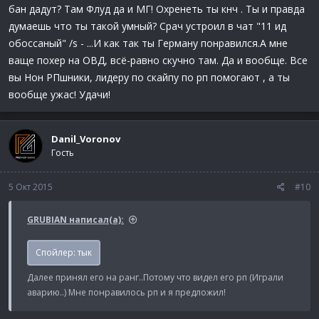
бан дадут? Там Флуд да и МГ! Охренеть ты кнч . Ты и правда
думаешь что ты такой умный? Срач устроил в чат "11 ид
обоссаный" /s - ...И как так ты Герману понравился.А мне
ваще похер на ОВД, всё-равно скучно там. Да и вообще. Все
вы Нон РПшники, лидеру по скайпу по рп помогают , а ты
вообще ужас! Удачи!
Danil_Voronov
Гость
5 Окт 2015
#10
GRUBIAN написал(а):
Спойлер:
тык
Далее принял его на ранг..Потому что видел его рп (Играли
аварию..) Мне понравилось рп и я предложил!