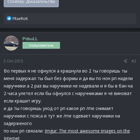
Спойлер:
Доказательства
Р
FRaeRoK
е
а
к
PitbuLL
ц
ПОЛЬЗОВАТЕЛЬ
и
и
:
5 Окт 2015
#2
Во первых я не офнулся а крашнула во 2 ты говоришь ты
меня задержал ты был без формы и да вы по нон рп надели
наручники а 2 раз вы наручники не надевали и я бы в бан на
2 часа улетел если бы офнулся с наручниками я чё виноват
если крашит игру.
и да ты говоришь уход от рп какое рп /me cнимает
наручники с пояса и тут же /me одевает наручники на
задерженого
по нон рп связали:
Imgur: The most awesome images on the
Internet