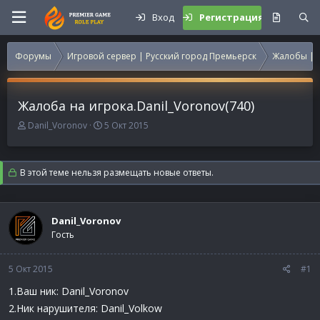
Вход
Регистрация
Форумы
Игровой сервер | Русский город Премьерск
Жалобы | 
Жалоба на игрока.Danil_Voronov(740)
А
Д
Danil_Voronov
5 Окт 2015
в
а
т
т
о
а
В этой теме нельзя размещать новые ответы.
р
н
т
а
е
ч
м
а
Danil_Voronov
ы
л
Гость
а
5 Окт 2015
#1
1.Ваш ник: Danil_Voronov
2.Ник нарушителя: Danil_Volkow