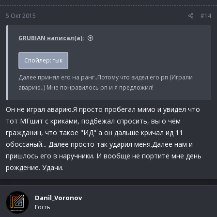
5 Окт 2015
#14
GRUBIAN написал(а):
Спойлер:
тык
Далее принял его на ранг..Потому что видел его рп (Играли
аварию..) Мне понравилось рп и я предложил!
Он не играл аварию.Я просто пробегал мимо и увидел что
тот МГшит с криками, подбежал спросить, вы о чём
гражданин, что такое "ИД" а он дальше кричал ид 11
обоссаный... Далее просто так ударил меня.Далее нам и
пришлось его в наручники. И вообще не портите мне день
рождение. Удачи.
Danil_Voronov
Гость