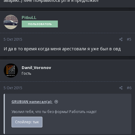
аварию..) Мне понравилось рп и я предложил!
PitbuLL
ПОЛЬЗОВАТЕЛЬ
5 Окт 2015
#5
И да в то время когда меня арестовали я уже был в овд
Danil_Voronov
Гость
5 Окт 2015
#6
GRUBIAN написал(а):
Уволил тебя, что ты без формы! Работать надо!
Спойлер:
тык