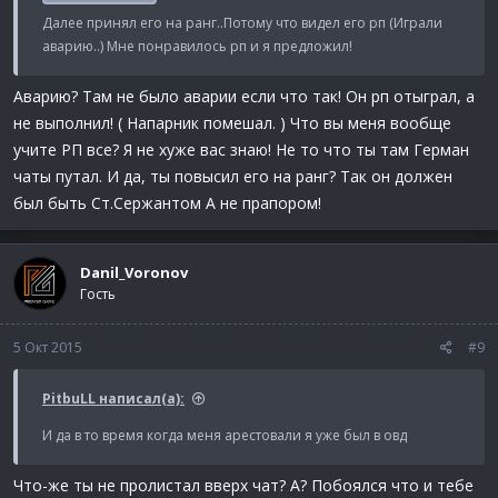
Далее принял его на ранг..Потому что видел его рп (Играли
аварию..) Мне понравилось рп и я предложил!
Аварию? Там не было аварии если что так! Он рп отыграл, а
не выполнил! ( Напарник помешал. ) Что вы меня вообще
учите РП все? Я не хуже вас знаю! Не то что ты там Герман
чаты путал. И да, ты повысил его на ранг? Так он должен
был быть Ст.Сержантом А не прапором!
Danil_Voronov
Гость
5 Окт 2015
#9
PitbuLL написал(а):
И да в то время когда меня арестовали я уже был в овд
Что-же ты не пролистал вверх чат? А? Побоялся что и тебе