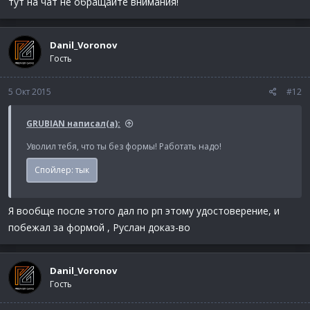
тут на чат не обращайте внимания!
Danil_Voronov
Гость
5 Окт 2015
#12
GRUBIAN написал(а):
Уволил тебя, что ты без формы! Работать надо!
Спойлер:
тык
Я вообще после этого дал по рп этому удостоверение, и
побежал за формой , Руслан доказ-во
Danil_Voronov
Гость