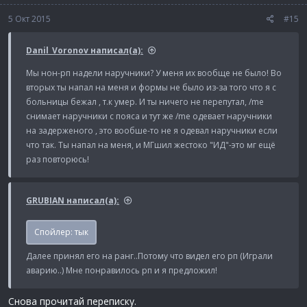
5 Окт 2015
#15
Danil_Voronov написал(а):
Мы нон-рп надели наручники? У меня их вообще не было! Во
вторых ты напал на меня и формы не было из-за того что я с
больницы бежал , т.к умер. И ты ничего не перепутал, /me
снимает наручники с пояса и тут же /me одевает наручники
на задерженого , это вообше-то не я одевал наручники если
что так. Ты напал на меня, и МГшил жестоко "ИД"-это мг ещё
раз повторюсь!
GRUBIAN написал(а):
Спойлер:
тык
Далее принял его на ранг..Потому что видел его рп (Играли
аварию..) Мне понравилось рп и я предложил!
Снова прочитай переписку.