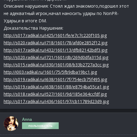
Описание нарушения: Стоял ждал знакомого,подошел этот
не адекватный игрок,начал наносить удары по NonPR-
Удары,и в итоге DM.
Доказательства Нарушения:
http://s017.radikal.ru/i425/1601/fe/e7c7c220f105.jpg
http://s020.radikal.ru/i718/1601/78/afd0e2852f12.jpg
http://s017.radikal.ru/i432/1601/13/dfb82142bdf3.jpg
http://s020.radikal.ru/i721/1601/db/269d0dfa315d.jpg
http://s015.radikal.ru/i330/1601/08/b33b2727a3cc.jpg
http://i003.radikal.ru/1601/75/5fb9dba19bc1.jpg
http://s019.radikal.ru/i638/1601/7f/754ecb75f495.jpg
http://s019.radikal.ru/i638/1601/88/e8794ba55ca1.jpg
http://s018.radikal.ru/i527/1601/9d/185e364ccfdf.jpg
http://s017.radikal.ru/i436/1601/97/cb11789d23d9.jpg
Anna
ПОЛЬЗОВАТЕЛЬ