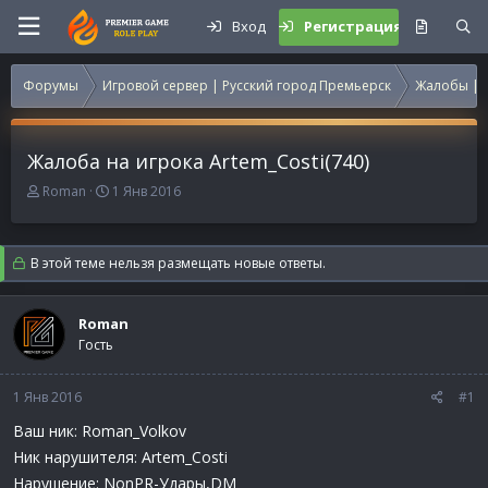
Вход
Регистрация
Форумы
Игровой сервер | Русский город Премьерск
Жалобы | 
Жалоба на игрока Artem_Costi(740)
А
Д
Roman
1 Янв 2016
в
а
т
т
о
а
В этой теме нельзя размещать новые ответы.
р
н
т
а
е
ч
Roman
м
а
Гость
ы
л
а
1 Янв 2016
#1
Ваш ник: Roman_Volkov
Ник нарушителя: Artem_Costi
Нарушение: NonPR-Удары,DM