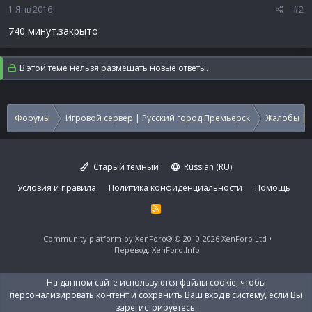
1 Янв 2016
#2
740 минут.закрыто
В этой теме нельзя размещать новые ответы.
Форумы
Игровой сервер | Русский город Премьерск
Жалобы | 
Старый тёмный
Russian (RU)
Условия и правила
Политика конфиденциальности
Помощь
R
S
S
Community platform by XenForo®
© 2010-2026 XenForo Ltd
Перевод:
XenForo.Info
На данном сайте используются файлы cookie, чтобы
персонализировать контент и сохранить Ваш вход в систему, если Вы
зарегистрируетесь.