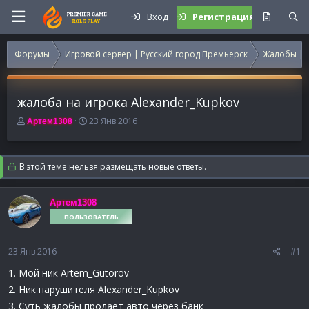
Вход
Регистрация
Форумы
Игровой сервер | Русский город Премьерск
Жалобы | 
жалоба на игрока Alexander_Kupkov
А
Д
23 Янв 2016
Артем1308
в
а
т
т
о
а
В этой теме нельзя размещать новые ответы.
р
н
т
а
е
ч
Артем1308
м
а
ПОЛЬЗОВАТЕЛЬ
ы
л
а
23 Янв 2016
#1
1. Мой ник Artem_Gutorov
2. Ник нарушителя Alexander_Kupkov
3. Суть жалобы продает авто через банк