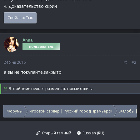
4. Доказательство скрин
Спойлер:
Тык
Anna
ПОЛЬЗОВАТЕЛЬ
24 Янв 2016
#2
а вы не покупайте.закрыто
В этой теме нельзя размещать новые ответы.
Форумы
Игровой сервер | Русский город Премьерск
Жалобы | 
Старый тёмный
Russian (RU)