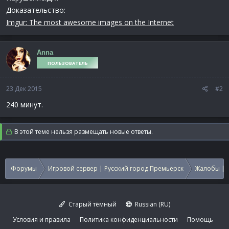
Доказательство:
Imgur: The most awesome images on the Internet
Anna
ПОЛЬЗОВАТЕЛЬ
23 Дек 2015
#2
240 минут.
В этой теме нельзя размещать новые ответы.
Форумы
Игровой сервер | Русский город Премьерск
Жалобы | 
Старый тёмный
Russian (RU)
Условия и правила
Политика конфиденциальности
Помощь