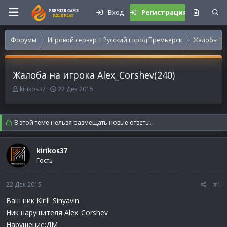
Вход
Регистрация
Форумы
Игровой сервер | Русский город Премьерск
Жалобы | 
Жалоба на игрока Alex_Corshev(240)
А
Д
kirikos37
22 Дек 2015
в
а
т
т
о
а
В этой теме нельзя размещать новые ответы.
р
н
т
а
е
ч
kirikos37
м
а
Гость
ы
л
а
22 Дек 2015
#1
Ваш ник Kirill_Sinyavin
Ник нарушителя Alex_Corshev
Нарушение:ДМ