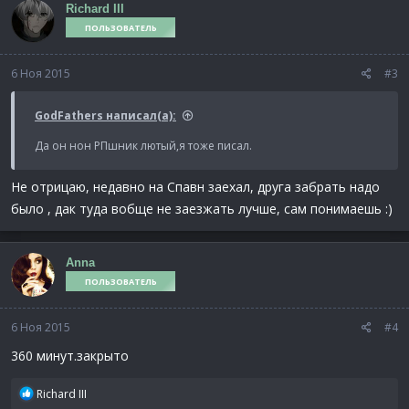
Richard III
ц
ПОЛЬЗОВАТЕЛЬ
и
и
:
6 Ноя 2015
#3
GodFathers написал(а):
Да он нон РПшник лютый,я тоже писал.
Не отрицаю, недавно на Спавн заехал, друга забрать надо
было , дак туда вобще не заезжать лучше, сам понимаешь :)
Anna
ПОЛЬЗОВАТЕЛЬ
6 Ноя 2015
#4
360 минут.закрыто
Р
Richard III