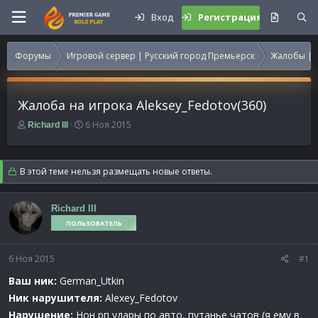
Вход
Регистрация
Форумы
Игровой сервер | Русский город Премьерск
Жалобы | 
Жалоба на игрока Aleksey_Fedotov(360)
А
Д
6 Ноя 2015
Richard III
в
а
т
т
о
а
В этой теме нельзя размещать новые ответы.
р
н
т
а
е
ч
Richard III
м
а
ПОЛЬЗОВАТЕЛЬ
ы
л
а
6 Ноя 2015
#1
Ваш ник:
German_Utkin
Ник нарушителя:
Alexey_Fedotov
Нарушение:
Нон рп удары по авто, путанье чатов (я ему в