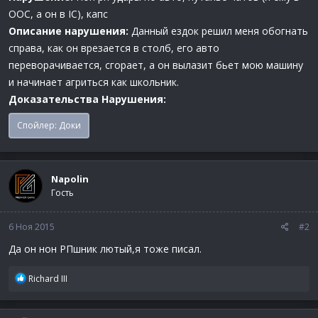
OOC, а он в IC), капс
Описание нарушения:
Данный ездок решил меня обогнать
справа, как он врезается в столб, его авто
переворачивается, сгорает, а он вылазит бьет мою машину
и начинает агриться как школьник.
Доказательства Нарушения:
Спойлер:
Доки
Napolin
Гость
6 Ноя 2015
#2
Да он нон РПшник лютый,я тоже писал.
Р
Richard III
е
а
к