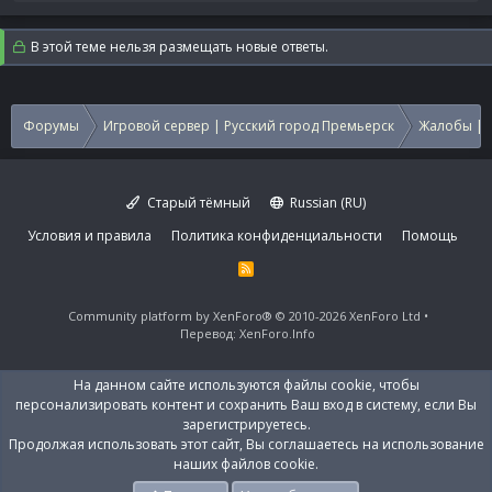
е
а
к
В этой теме нельзя размещать новые ответы.
ц
и
и
:
Форумы
Игровой сервер | Русский город Премьерск
Жалобы | 
Старый тёмный
Russian (RU)
Условия и правила
Политика конфиденциальности
Помощь
R
S
S
Community platform by XenForo®
© 2010-2026 XenForo Ltd
Перевод:
XenForo.Info
На данном сайте используются файлы cookie, чтобы
персонализировать контент и сохранить Ваш вход в систему, если Вы
зарегистрируетесь.
Продолжая использовать этот сайт, Вы соглашаетесь на использование
наших файлов cookie.