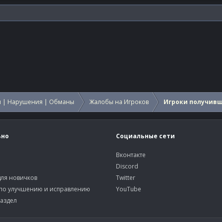
 | Нарушения | Обманы
Жалобы на Игроков
Игроки получив
ьно
Социальные сети
Вконтакте
Discord
ля новичков
Twitter
по улучшению и исправлению
YouTube
аздел