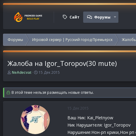
Сайт
Форумы
Форумы
Игровой сервер | Русский город Премьерск
Жалобы
Жалоба на Igor_Toropov(30 mute)
А
Д
15 Дек 2015
NeAdecvat
в
а
т
т
о
а
В этой теме нельзя размещать новые ответы.
р
н
т
а
е
ч
15 Дек 2015
м
а
ы
л
Ваш Ник: Kai_Pletnyow
а
Ник Нарушителя: Igor_Toropov
Нарушение:Нон-рп крики,Нон рп 