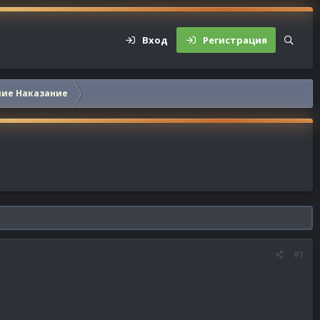
Вход
Регистрация
шие Наказание
#1