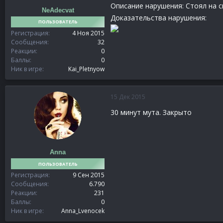
Описание нарушения: Стоял на с
NeAdecvat
Доказательства нарушения:
ПОЛЬЗОВАТЕЛЬ
Регистрация
4 Ноя 2015
Сообщения
32
Реакции
0
Баллы
0
Ник в игре
Kai_Pletnyow
15 Дек 2015
30 минут мута. Закрыто
Anna
ПОЛЬЗОВАТЕЛЬ
Регистрация
9 Сен 2015
Сообщения
6.790
Реакции
231
Баллы
0
Ник в игре
Anna_Lvenocek