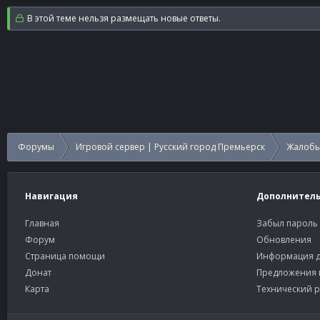
В этой теме нельзя размещать новые ответы.
Форумы
Игровой сервер | Русский город Премьерск
Жалобы
Навигация
Дополнител
Главная
Забыл пароль
Форум
Обновления
Страница помощи
Информация д
Донат
Предложения 
Карта
Технический р