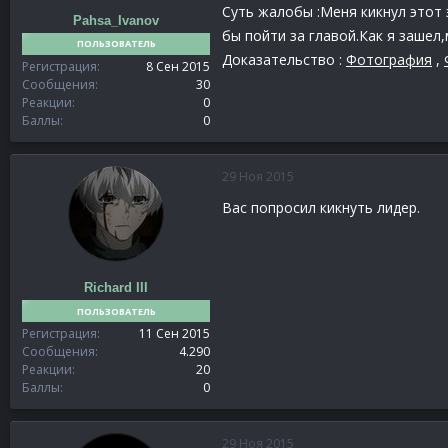
Суть жалобы :Меня кикнул этот
Pahsa_Ivanov
бы пойти за главой.Как я зашел,
ПОЛЬЗОВАТЕЛЬ
Доказательство :
Фотография
,
Регистрация
8 Сен 2015
Сообщения
30
Реакции
0
Баллы
0
29 Ноя 2015
Вас попросил кикнуть лидер.
Richard III
ПОЛЬЗОВАТЕЛЬ
Регистрация
11 Сен 2015
Сообщения
4.290
Реакции
20
Баллы
0
29 Ноя 2015