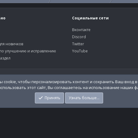
ьно
Социальные сети
Вконтакте
Discord
ля новичков
Twitter
по улучшению и исправлению
YouTube
аздел
У
 cookie, чтобы персонализировать контент и сохранить Ваш вход в 
спользовать этот сайт, Вы соглашаетесь на использование наших фа
o.Info
Принять
Узнать больше…