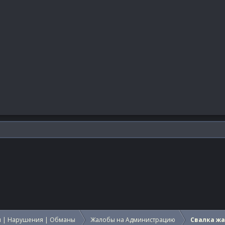
 | Нарушения | Обманы
Жалобы на Администрацию
Свалка ж