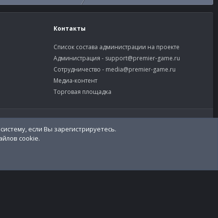
Контакты
Список состава администрации на проекте
Администрация -
support@premier-game.ru
Сотрудничество -
media@premier-game.ru
Медиа-контент
Торговая площадка
словия и правила
Политика конфиденциальности
Помощь
систему, если Вы зарегистрируетесь.
R
S
йлов cookie.
S