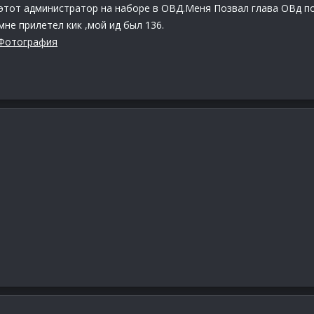
 этот администратор на наборе в ОВД.Меня Позвал глава ОВд по
мне прилетел кик ,мой ид был 136.
Фотография