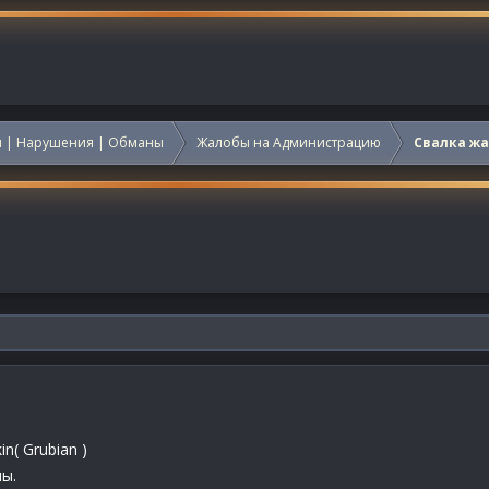
 | Нарушения | Обманы
Жалобы на Администрацию
Свалка ж
n( Grubian )
ы.