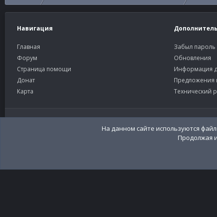
Навигация
Дополнител
Главная
Забыл пароль
Форум
Обновления
Страница помощи
Информация д
Донат
Предложения 
Карта
Технический р
Старый тёмный
Russian (RU)
На данном сайте используются файлы
Продолжая и
Community platform by XenForo®
© 2010-2026 XenForo Ltd
Перевод:
XenFor