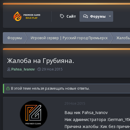
Сайт
Форумы
Форумы
Игровой сервер | Русский город Премьерск
Жалобы
Жалоба на Грубияна.
А
Д
29 Ноя 2015
Pahsa_Ivanov
в
а
т
т
о
а
В этой теме нельзя размещать новые ответы.
р
н
т
а
е
ч
29 Ноя 2015
м
а
ы
л
Ваш ник Pahsa_Ivanov
а
Ник администратора :German_Ytki
Причина жалобы :Кик без причин