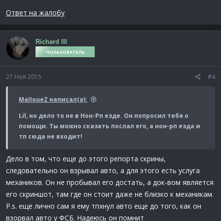
Ответ на жалобу
Richard III
ПОЛЬЗОВАТЕЛЬ
27 Ноя 2015
#4
MaJIoueZ написал(а):
Lil, но дело то не в Нон-Рп езде. Он попросил тебя о
помощи. Ты можно сказать послал его, а нон-рп езда и
тп сюда не входит!
Дело в том, что еще до этого репорта скрины,
следовательно он взрывал авто, а для этого есть услуга
механиков. Он не пробывал его достать, а док-вом является
его скриншот, там где он стоит даже не близко к механикам.
P.s. еще лично сам я ему тпхнул авто еще до того, как он
взорвал авто у ФСБ. Надеюсь он помнит