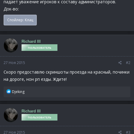
падает уважение игроков к составу администраторов.
Док-во:
Спойлер:
Клац
Richard III
ПОЛЬЗОВАТЕЛЬ
27 Ноя 2015
#2
Скоро предоставлю скриншоты проезда на красный, починки
на дороге, нон рп езды. Ждите!
Р
Djeking
е
а
к
Richard III
ц
ПОЛЬЗОВАТЕЛЬ
и
и
:
27 Ноя 2015
#3