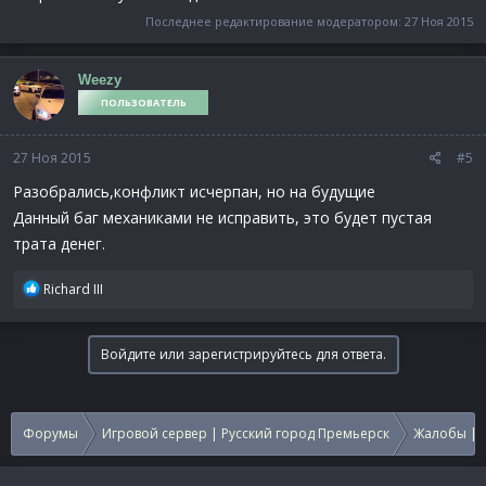
Последнее редактирование модератором:
27 Ноя 2015
Weezy
ПОЛЬЗОВАТЕЛЬ
27 Ноя 2015
#5
Разобрались,конфликт исчерпан, но на будущие
Данный баг механиками не исправить, это будет пустая
трата денег.
Р
Richard III
е
а
к
Войдите или зарегистрируйтесь для ответа.
ц
и
и
:
Форумы
Игровой сервер | Русский город Премьерск
Жалобы | 