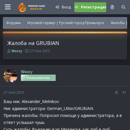
Вход
Регистрация
Форумы
Игровой сервер | Русский город Премьерск
Жалобы | 
Жалоба на GRUBIAN
А
Д
27 Ноя 2015
Weezy
в
а
т
т
о
а
р
н
Weezy
т
а
ПОЛЬЗОВАТЕЛЬ
е
ч
м
а
27 Ноя 2015
ы
л
#1
а
Ваш ник: Alexander_Melnikov
Ник администратора: German_Utkin/GRUBIAN
Причина жалобы: Попросил помощи у администратора, а в
ответ услышал чушь
Суть жалобы: Въезжаю я из Миланска, как лоб в лоб