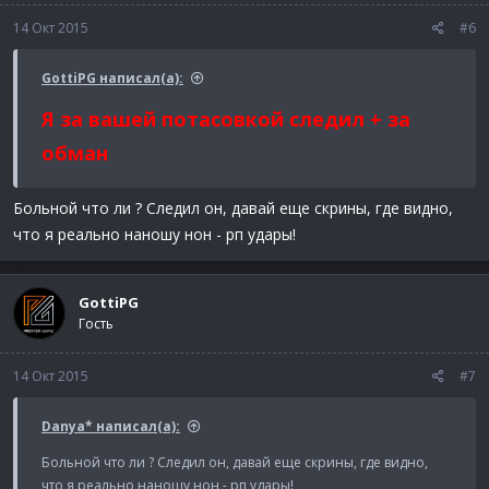
14 Окт 2015
#6
GottiPG написал(а):
Я за вашей потасовкой следил + за
обман
Больной что ли ? Следил он, давай еще скрины, где видно,
что я реально наношу нон - рп удары!
GottiPG
Гость
14 Окт 2015
#7
Danya* написал(а):
Больной что ли ? Следил он, давай еще скрины, где видно,
что я реально наношу нон - рп удары!