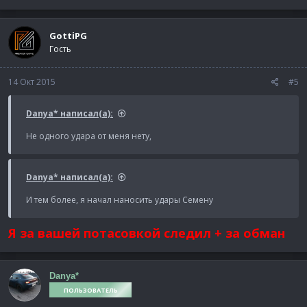
GottiPG
Гость
14 Окт 2015
#5
Danya* написал(а):
Не одного удара от меня нету,
Danya* написал(а):
И тем более, я начал наносить удары Семену
Я за вашей потасовкой следил + за обман
Danya*
ПОЛЬЗОВАТЕЛЬ