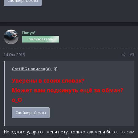
Спойлер:
Док-ва
Danya*
ПОЛЬЗОВАТЕЛЬ
14 Окт 2015
#3
GottiPG написал(а):
Уверены в своих словах?
Может вам подкинуть ещё за обман?
o_O
Спойлер:
Док-ва
Не одного удара от меня нету, только как меня бьют, ты сам