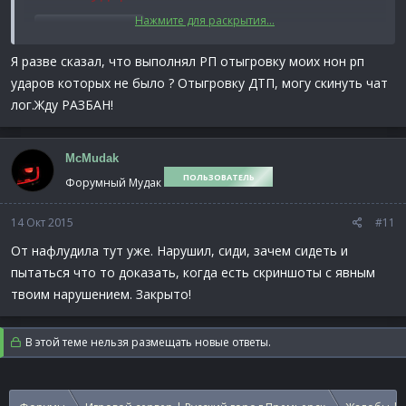
Нажмите для раскрытия...
Спойлер:
Скрин
Я разве сказал, что выполнял РП отыгровку моих нон рп
Вы меня думаете ещё провоцировать?
ударов которых не было ? Отыгровку ДТП, могу скинуть чат
Пункт 26 читайте.
Наказания за
лог.Жду РАЗБАН!
нарушения | Форум Premier Game
PS. Предъявите отыгровку ваших
McMudak
ударов и отыгровку ДТП
ПОЛЬЗОВАТЕЛЬ
Форумный Мудак
14 Окт 2015
#11
От нафлудила тут уже. Нарушил, сиди, зачем сидеть и
пытаться что то доказать, когда есть скриншоты с явным
твоим нарушением. Закрыто!
В этой теме нельзя размещать новые ответы.