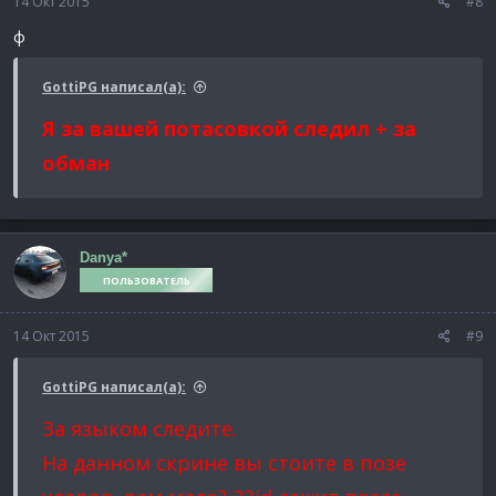
14 Окт 2015
#8
ф
GottiPG написал(а):
Я за вашей потасовкой следил + за
обман
Danya*
ПОЛЬЗОВАТЕЛЬ
14 Окт 2015
#9
GottiPG написал(а):
За языком следите.
На данном скрине вы стоите в позе