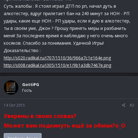
Суть жалобы : Я стоял играл ДТП по рп, начал дуть в
алкотестер, вдруг прилетает бан на 240 минут за НОН - РП
удары, какие еще НОН - РП удары, если я дую в алкотестер,
ты в своём уме, Джон ? Прошу принять меры и разбанить
меня! За последнее время я наблюдаю у него очень много
косяков. Спасибо за понимания. Удачной Игры!
Доказательство :
http://s020.radikal.ru/i707/1510/36/966a7c1e164e.png
http://s008.radikal.ru/i305/1510/e1/9b1a3db7467e.png
GottiPG
Гость
14 Окт 2015
#2
Уверены в своих словах?
Может вам подкинуть ещё за обман?o_O