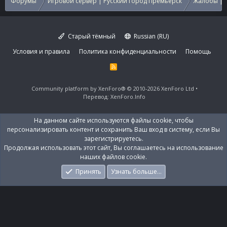
Форумы
Игровой сервер | Русский город Премьерск
Жалобы | 
Старый тёмный
Russian (RU)
Условия и правила
Политика конфиденциальности
Помощь
R
S
S
Community platform by XenForo®
© 2010-2026 XenForo Ltd
Перевод:
XenForo.Info
На данном сайте используются файлы cookie, чтобы
персонализировать контент и сохранить Ваш вход в систему, если Вы
зарегистрируетесь.
Продолжая использовать этот сайт, Вы соглашаетесь на использование
наших файлов cookie.
Принять
Узнать больше…