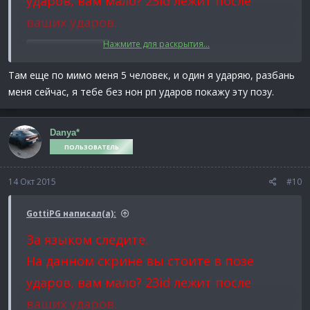
ударов, вам мало? 23id лежит после
ваших ударов.
Нажмите для раскрытия...
Спойлер:
Скрин
Там еще по мимо меня 5 человек, и один я ударяю, разбань
Вы меня думаете ещё провоцировать?
меня сейчас, я тебе без нон рп ударов покажу эту позу.
Пункт 26 читайте.
Наказания за
нарушения | Форум Premier Game
Danya*
ПОЛЬЗОВАТЕЛЬ
14 Окт 2015
#10
GottiPG написал(а):
За языком следите.
На данном скрине вы стоите в позе
ударов, вам мало? 23id лежит после
ваших ударов.