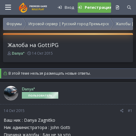
Вход
Регистрация
Форумы
Игровой сервер | Русский город Премьерск
Жалобы | 
Жалоба на GottiPG
А
Д
14 Окт 2015
Danya*
в
а
т
т
о
а
В этой теме нельзя размещать новые ответы.
р
н
т
а
е
ч
Danya*
м
а
ПОЛЬЗОВАТЕЛЬ
ы
л
а
14 Окт 2015
#1
Ваш ник : Danya Zagnitko
Ник администратора : John Gotti
Причина жалобы : Бан не за что