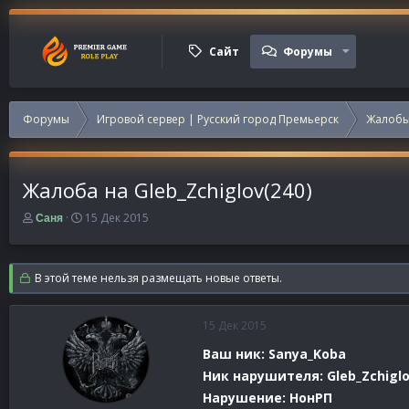
Сайт
Форумы
Форумы
Игровой сервер | Русский город Премьерск
Жалобы
Жалоба на Gleb_Zchiglov(240)
А
Д
15 Дек 2015
Саня
в
а
т
т
о
а
В этой теме нельзя размещать новые ответы.
р
н
т
а
е
ч
15 Дек 2015
м
а
ы
л
Ваш ник: Sanya_Koba
а
Ник нарушителя: Gleb_Zchigl
Нарушение: НонРП