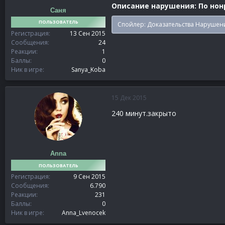
Описание нарушения: По нон
Саня
ПОЛЬЗОВАТЕЛЬ
Спойлер:
Доказательства Нарушен
Регистрация
13 Сен 2015
Сообщения
24
Реакции
1
Баллы
0
Ник в игре
Sanya_Koba
15 Дек 2015
240 минут.закрыто
Anna
ПОЛЬЗОВАТЕЛЬ
Регистрация
9 Сен 2015
Сообщения
6.790
Реакции
231
Баллы
0
Ник в игре
Anna_Lvenocek