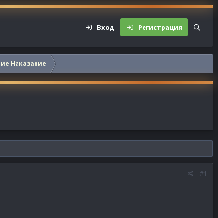
Вход
Регистрация
шие Наказание
#1