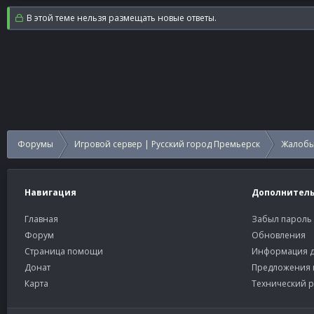
В этой теме нельзя размещать новые ответы.
Форумы
Игровой сервер | Русский город Премьерск
Жалобы
Навигация
Дополнител
Главная
Забыл пароль
Форум
Обновления
Страница помощи
Информация д
Донат
Предложения 
Карта
Технический р