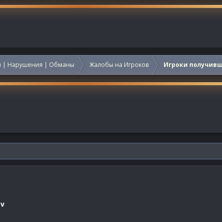
 | Нарушения | Обманы
Жалобы на Игроков
Игроки получив
ov