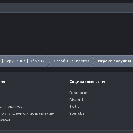
 | Нарушения | Обманы
Жалобы на Игроков
Игроки получив
ьно
Социальные сети
Вконтакте
Discord
ля новичков
Twitter
по улучшению и исправлению
YouTube
аздел