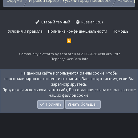
Форумы
Игровой сервер | Русский город Премьерск
Жалобы | 
Старый тёмный
Russian (RU)
Условия и правила
Политика конфиденциальности
Помощь
R
S
S
Community platform by XenForo®
© 2010-2026 XenForo Ltd
Перевод:
XenForo.Info
На данном сайте используются файлы cookie, чтобы
персонализировать контент и сохранить Ваш вход в систему, если Вы
зарегистрируетесь.
Продолжая использовать этот сайт, Вы соглашаетесь на использование
наших файлов cookie.
Принять
Узнать больше…