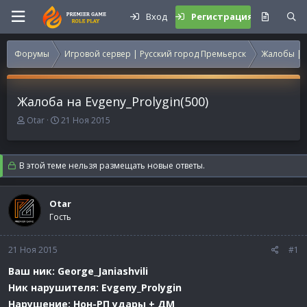
Вход
Регистрация
Форумы
Игровой сервер | Русский город Премьерск
Жалобы | 
Жалоба на Evgeny_Prolygin(500)
А
Д
Otar
21 Ноя 2015
в
а
т
т
о
а
В этой теме нельзя размещать новые ответы.
р
н
т
а
е
ч
Otar
м
а
Гость
ы
л
а
21 Ноя 2015
#1
Ваш ник: George_Janiashvili
Ник нарушителя: Evgeny_Prolygin
Нарушение: Нон-РП удары + ДМ