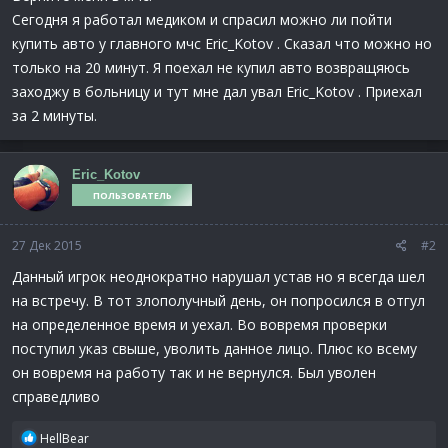
Сегодня я работал медиком и спрасил можно ли пойти
купить авто у главного мчс Eric_Kotov . Сказал что можно но
только на 20 минут. Я поехал не купил авто возвращяюсь
заходжу в больницу и тут мне дал увал Eric_Kotov . Приехал
за 2 минуты.
Eric_Kotov
ПОЛЬЗОВАТЕЛЬ
27 Дек 2015
#2
Данный игрок неоднократно нарушал устав но я всегда шел
на встречу. В тот злополучный день, он попросился в отгул
на определенное время и уехал. Во вовремя проверки
поступил указ свыше, уволить данное лицо. Плюс ко всему
он вовремя на работу так и не вернулся. Был уволен
справедливо
Р
HellBear