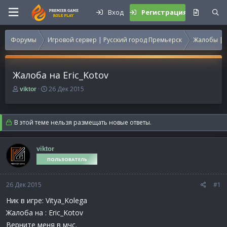
Вход
Регистрация
Форумы
Игровой сервер | Русский город Премьерск
Жалобы | 
Жалоба на Eric_Kotov
А
Д
26 Дек 2015
viktor
в
а
т
т
о
а
В этой теме нельзя размещать новые ответы.
р
н
т
а
е
ч
viktor
м
а
ПОЛЬЗОВАТЕЛЬ
ы
л
а
26 Дек 2015
#1
Ник в игре: Vitya_Kolega
Жалоба на : Eric_Kotov
Верните меня в мчс.