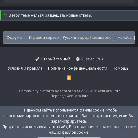
е
а
к
В этой теме нельзя размещать новые ответы.
ц
и
и
:
Форумы
Игровой сервер | Русский город Премьерск
Жалобы | 
Старый тёмный
Russian (RU)
Условия и правила
Политика конфиденциальности
Помощь
R
S
S
Community platform by XenForo®
© 2010-2026 XenForo Ltd
Перевод:
XenForo.Info