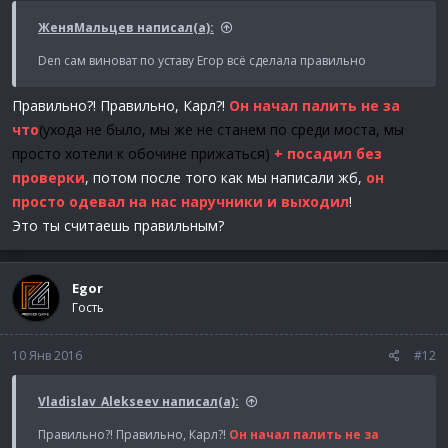
ЖеняМальцев написал(а):
Den сам виноват по уставу Егор всё сделала правильно
Правильно?! Правильно, Карл?!
Он начал палить не за
что
(ухода не было, мы же не станем по среди моста, мы
просто хотели к обочине прижаться)
+ посадил без
проверки
, потом после того как мы написали жб,
он
просто одевал на нас наручники и выходил
!
Это ты считаешь правильным?
Egor
Гость
10 Янв 2016
#12
Vladislav_Alekseev написал(а):
Правильно?! Правильно, Карл?!
Он начал палить не за