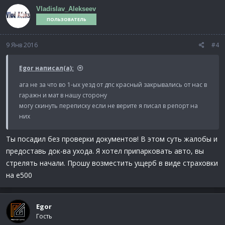
Vladislav_Alekseev
ПОЛЬЗОВАТЕЛЬ
9 Янв 2016
#4
Egor написал(а):
ага не за что во 1-ых уезд от дпс красный закрывались от нас в
гаражн и мат в нашу сторону
могу скинуть переписку если не верите я писал в репорт на
них
Ты посадил без проверки документов! В этом суть жалобы и
предоставь док-ва ухода. Я хотел припарковать авто, вы
стрелять начали. Прошу возместить ущерб в виде страховки
на е500
Egor
Гость