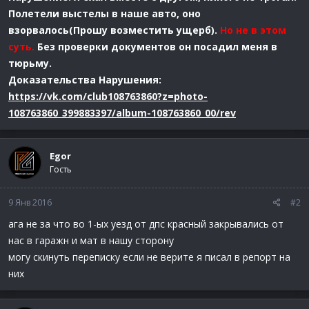
Полетели выстелы в наше авто, оно
взорвалось(Прошу возместить ущерб).
Но не в этом
суть.
Без проверки документов он посадил меня в
тюрьму.
Доказательства Нарушения:
https://vk.com/club108763860?z=photo-
108763860_399883397/album-108763860_00/rev
Egor
Гость
9 Янв 2016
#2
ага не за что во 1-ых уезд от дпс красный закрывались от
нас в гаражн и мат в нашу сторону
могу скинуть переписку если не верите я писал в репорт на
них