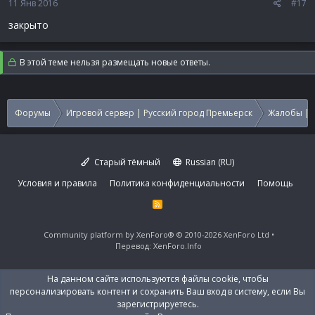
11 Янв 2016
#17
закрыто
В этой теме нельзя размещать новые ответы.
Форумы
Игровой сервер | Русский город Премьерск
Жалобы | 
Старый тёмный
Russian (RU)
Условия и правила
Политика конфиденциальности
Помощь
R
S
S
Community platform by XenForo®
© 2010-2026 XenForo Ltd
Перевод:
XenForo.Info