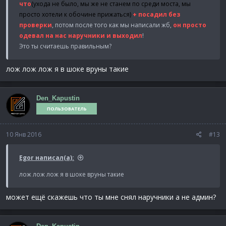
что
(ухода не было, мы же не станем по среди моста, мы
просто хотели к обочине прижаться)
+ посадил без
проверки
, потом после того как мы написали жб,
он просто
одевал на нас наручники и выходил
!
Это ты считаешь правильным?
лож лож лож я в шоке вруны такие
Den_Kapustin
ПОЛЬЗОВАТЕЛЬ
10 Янв 2016
#13
Egor написал(а):
лож лож лож я в шоке вруны такие
может ещё скажешь что ты мне снял наручники а не админ?