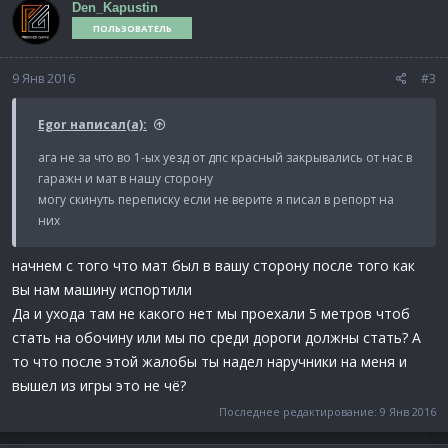
Den_Kapustin
ПОЛЬЗОВАТЕЛЬ
9 Янв 2016
#3
Egor написал(а):
ага не за что во 1-ых уезд от дпс красный закрывались от нас в
гаражн и мат в нашу сторону
могу скинуть переписку если не верите я писал в репорт на
них
начнем с того что мат был в вашу сторону после того как
вы нам машину испортили
Да и ухода там не какого нет мы проехали 5 метров чтоб
стать на обочину или мы по среди дороги должны стать? А
то что после этой жалобы ты надел наручники на меня и
вышел из игры это не чё?
Последнее редактирование:
9 Янв 2016