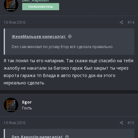
Den_Kapustin
ПОЛЬЗОВАТЕЛЬ
10 Янв 2016
#14
ЖеняМальцев написал(а):
Den сам виноват по уставу Егор всё сделала правильно
Я так понял ты его напарник. Так скажи ещё спасибо на тебя
жалобу не накатали за багоюз гараж был закрыт ты через
ворота гаража тп Влада в авто просто док-ва этого
нереально сделать
Egor
Гость
10 Янв 2016
#15
Den_Kapustin написал(а):