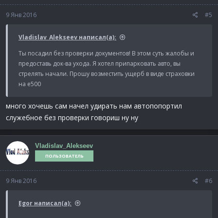
9 Янв 2016
#5
Vladislav_Alekseev написал(а):
Ты посадил без проверки документов! В этом суть жалобы и
предоставь док-ва ухода. Я хотел припарковать авто, вы
стрелять начали. Прошу возместить ущерб в виде страховки
на е500
много хочешь сам начел удирать нам автопопортил
служебное без проверки говориш ну ну
Vladislav_Alekseev
ПОЛЬЗОВАТЕЛЬ
9 Янв 2016
#6
Egor написал(а):