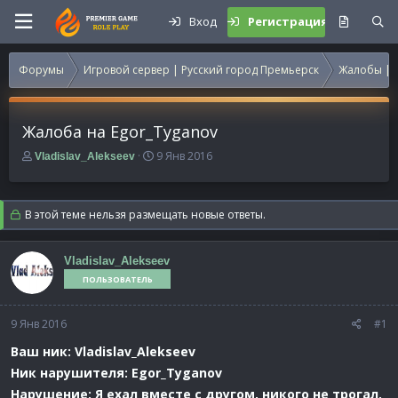
Вход
Регистрация
Форумы
Игровой сервер | Русский город Премьерск
Жалобы | 
Жалоба на Egor_Tyganov
А
Д
9 Янв 2016
Vladislav_Alekseev
в
а
т
т
о
а
В этой теме нельзя размещать новые ответы.
р
н
т
а
е
ч
Vladislav_Alekseev
м
а
ПОЛЬЗОВАТЕЛЬ
ы
л
а
9 Янв 2016
#1
Ваш ник: Vladislav_Alekseev
Ник нарушителя: Egor_Tyganov
Нарушение: Я ехал вместе с другом, никого не трогал.