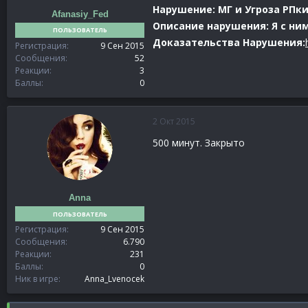
Нарушение: МГ и Угроза РПк
Afanasiy_Fed
Описание нарушения: Я с ним
ПОЛЬЗОВАТЕЛЬ
Доказательства Нарушения:
Регистрация
9 Сен 2015
Сообщения
52
Реакции
3
Баллы
0
2 Окт 2015
500 минут. Закрыто
Anna
ПОЛЬЗОВАТЕЛЬ
Регистрация
9 Сен 2015
Сообщения
6.790
Реакции
231
Баллы
0
Ник в игре
Anna_Lvenocek