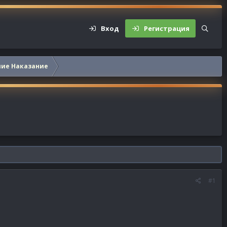
Вход
Регистрация
шие Наказание
#1