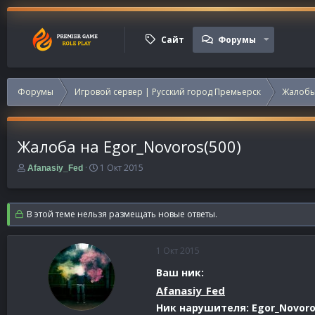
Сайт
Форумы
Форумы
Игровой сервер | Русский город Премьерск
Жалобы
Жалоба на Egor_Novoros(500)
А
Д
1 Окт 2015
Afanasiy_Fed
в
а
т
т
о
а
В этой теме нельзя размещать новые ответы.
р
н
т
а
е
ч
1 Окт 2015
м
а
ы
л
Ваш ник:
а
Afanasiy_Fed
Ник нарушителя: Egor_Novor