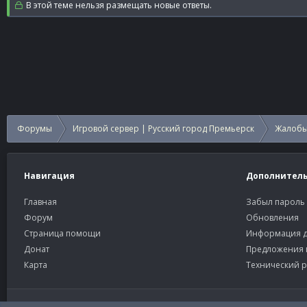
В этой теме нельзя размещать новые ответы.
Форумы
Игровой сервер | Русский город Премьерск
Жалобы
Навигация
Дополнител
Главная
Забыл пароль
Форум
Обновления
Страница помощи
Информация д
Донат
Предложения 
Карта
Технический р