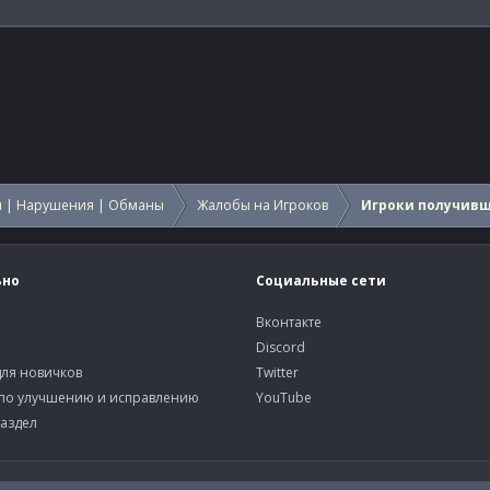
 | Нарушения | Обманы
Жалобы на Игроков
Игроки получив
ьно
Социальные сети
Вконтакте
Discord
ля новичков
Twitter
по улучшению и исправлению
YouTube
аздел