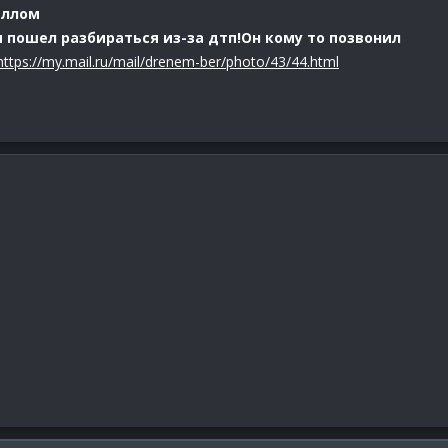
иллом
 пошел разбираться из-за дтп!Он кому то позвонил
https://my.mail.ru/mail/drenem-ber/photo/43/44.html