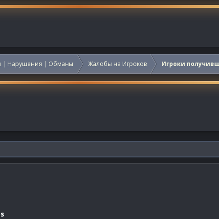
 | Нарушения | Обманы
Жалобы на Игроков
Игроки получив
os