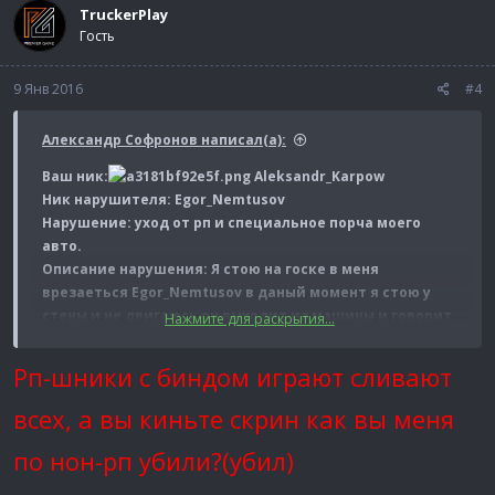
TruckerPlay
Гость
9 Янв 2016
#4
Александр Cофронов написал(а):
Ваш ник:
Aleksandr_Karpow
Ник нарушителя: Egor_Nemtusov
Нарушение: уход от рп и специальное порча моего
авто.
Описание нарушения: Я стою на госке в меня
врезаеться Egor_Nemtusov в даный момент я стою у
стены и не двигаюсь он выходит из машины и говорит
Нажмите для раскрытия...
что я в него врезался потом пытаеться типо по рп
перерезать мне горло я открываю окно по рп и
Рп-шники с биндом играют сливают
спрашиваю "ты чо борзый?" и выхожу из авто начинаю
его бить по рп он выходит в афк чтобы у него не
всех, а вы киньте скрин как вы меня
отнимались хп и так несколько раз после он начинает
по нон-рп убили?(убил)
меня бить по НОН-РП и убивает меня а также он мне
шепнул чтоб я узжал тип чтобы влипить мне уход от