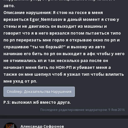
авто.
Описание нарушения: Я стою на госке в меня
врезаеться Egor_Nemtusov в даный момент я стою у
стены и не двигаюсь он выходит из машины и
говорит что я в него врезался потом пытаеться типо
по рп перерезать мне горло я открываю окно по рп и
спрашиваю "ты чо борзый?" и выхожу из авто
начинаю его бить по рп он выходит в афк чтобы у него
не отнимались хп и так несколько раз после он
начинает меня бить по НОН-РП и убивает меня а
также он мне шепнул чтоб я узжал тип чтобы влипить
мне уход от рп.
Спойлер:
Доказательства Нарушения
P.S: выложил жб вместо друга.
Последнее редактирование модератором:
9 Янв 2016
Александр Cофронов