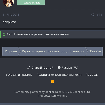
ПОЛЬЗОВАТЕЛЬ
11 Янв 2016
#11
закрыто
В этой теме нельзя размещать новые ответы.
Форумы
Игровой сервер | Русский город Премьерск
Жалобы | 
Старый тёмный
Russian (RU)
Условия и правила
Политика конфиденциальности
Помощь
R
S
S
Community platform by XenForo®
© 2010-2026 XenForo Ltd
Перевод:
XenForo.Info