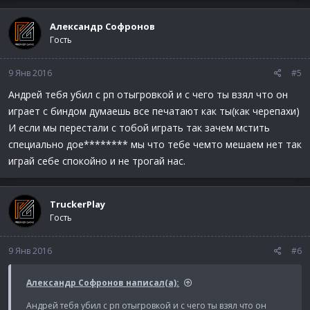
рп.
Александр Cофронов
Спойлер:
Доказательства Нарушения
Гость
P.S: выложил жб место друга.
9 Янв 2016
#5
Андрей тебя убил с рп отыгровкой и с чего ты взял что он
играет с биндом думаешь все печатают как ты(как черепахи)
И если мы перестали с тобой играть так зачем мстить
специально дое******** мы что тебе чемто мешаем нет так
играй себе спокойно и не трогай нас.
TruckerPlay
Гость
9 Янв 2016
#6
Александр Cофронов написал(а):
Андрей тебя убил с рп отыгровкой и с чего ты взял что он