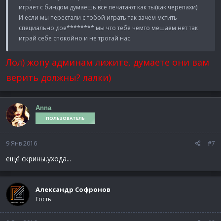
играет с биндом думаешь все печатают как ты(как черепахи)
И если мы перестали с тобой играть так зачем мстить
специально дое******** мы что тебе чемто мешаем нет так
играй себе спокойно и не трогай нас.
Лол) жопу админам лижите, думаете они вам
верить должны? лалки)
Anna
ПОЛЬЗОВАТЕЛЬ
9 Янв 2016
#7
ещё скрины,ухода...
Александр Cофронов
Гость