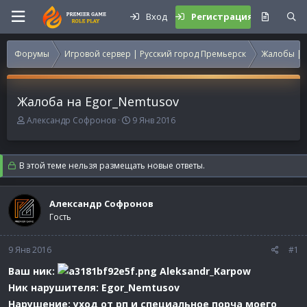
Вход
Регистрация
Форумы
Игровой сервер | Русский город Премьерск
Жалобы | 
Жалоба на Egor_Nemtusov
А
Д
Александр Cофронов
9 Янв 2016
в
а
т
т
о
а
В этой теме нельзя размещать новые ответы.
р
н
т
а
е
ч
Александр Cофронов
м
а
Гость
ы
л
а
9 Янв 2016
#1
Ваш ник:
Aleksandr_Karpow
Ник нарушителя: Egor_Nemtusov
Нарушение: уход от рп и специальное порча моего