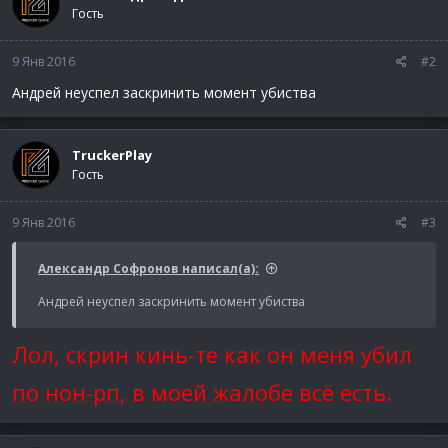
Гость
9 Янв 2016
#2
Андрей неуспел заскринить момент убиства
TruckerPlay
Гость
9 Янв 2016
#3
Александр Cофронов написал(а):
Андрей неуспел заскринить момент убиства
Лол, скрин кинь-те как он меня убил
по нон-рп, в моей жалобе всё есть.