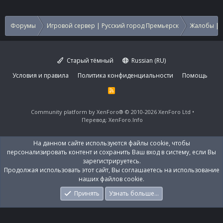
Форумы
Игровой сервер | Русский город Премьерск
Жалобы | 
Старый тёмный
Russian (RU)
Условия и правила
Политика конфиденциальности
Помощь
R
S
S
Community platform by XenForo®
© 2010-2026 XenForo Ltd
Перевод:
XenForo.Info
На данном сайте используются файлы cookie, чтобы
персонализировать контент и сохранить Ваш вход в систему, если Вы
зарегистрируетесь.
Продолжая использовать этот сайт, Вы соглашаетесь на использование
наших файлов cookie.
Принять
Узнать больше…