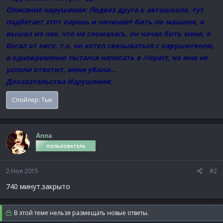
Описание нарушения: Подвез друга к автошколе, тут
подбегает этот парень и начинает бить по машине, я
вышел из нее, что не сломалась, он начал бить меня, я
бегал от него, т.к. не хотел связываться с нарушителем,
а одновременно пытался написать в /report, но мне не
успели ответит, меня убили...
Доказательства Нарушения:
Спойлер:
Тык
Anna
ПОЛЬЗОВАТЕЛЬ
2 Ноя 2015
#2
740 минут.закрыто
В этой теме нельзя размещать новые ответы.