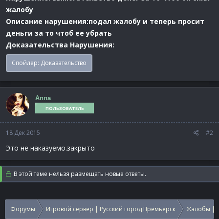
жалобу
Описание нарушения:подал жалобу и теперь просит
деньги за то чтоб ее убрать
Доказательства Нарушения:
Спойлер:
Доказательство
Anna
ПОЛЬЗОВАТЕЛЬ
18 Дек 2015
#2
Это не наказуемо.закрыто
В этой теме нельзя размещать новые ответы.
Форумы
Игровой сервер | Русский город Премьерск
Жалобы | 