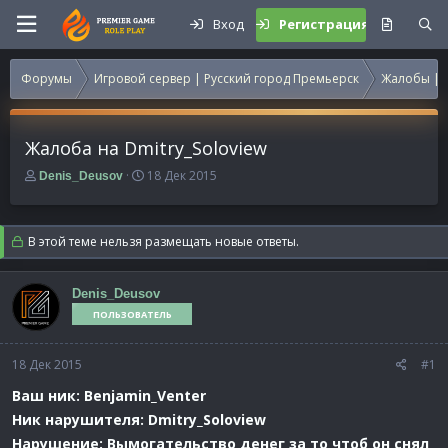
Вход
Регистрация
Форумы
Игровой сервер | Русский город Премьерск
Жалобы | 
Жалоба на Dmitry_Soloview
А
Д
18 Дек 2015
Denis_Deusov
в
а
т
т
о
а
В этой теме нельзя размещать новые ответы.
р
н
т
а
е
ч
Denis_Deusov
м
а
ПОЛЬЗОВАТЕЛЬ
ы
л
а
18 Дек 2015
#1
Ваш ник: Benjamin_Venter
Ник нарушителя: Dmitry_Soloview
Нарушение: Вымогательство денег за то чтоб он снял