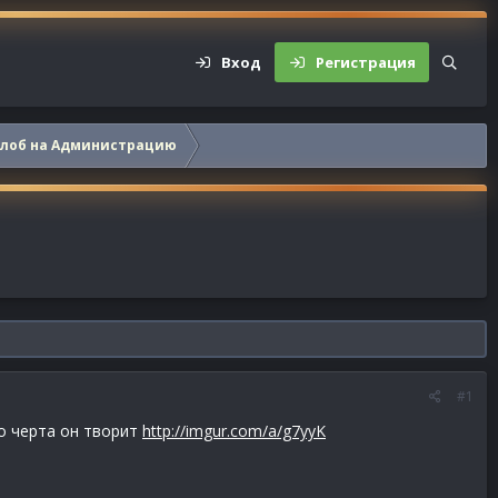
Вход
Регистрация
алоб на Администрацию
#1
го черта он творит
http://imgur.com/a/g7yyK