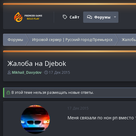
Сайт
Форумы
Форумы
Игровой сервер | Русский город Премьерск
Жалобы
Жалоба на Djebok
А
Д
17 Дек 2015
Mikhail_Davydov
в
а
т
т
о
а
В этой теме нельзя размещать новые ответы.
р
н
т
а
е
ч
17 Дек 2015
м
а
ы
л
Меня связали по нон рп вместо 
а