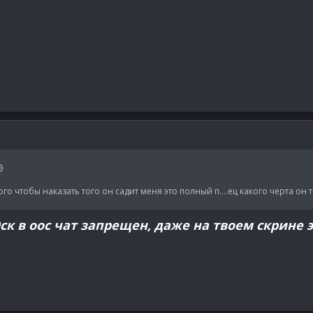
го чтобы наказать того он садит меня это полный п....ец какого черта он 
к в оос чат запрещен, даже на твоем скрине э