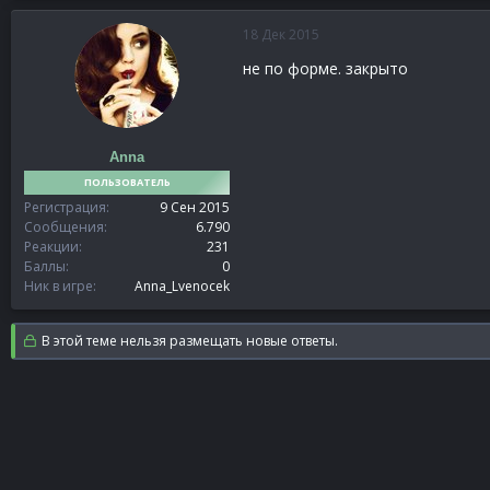
18 Дек 2015
не по форме. закрыто
Anna
ПОЛЬЗОВАТЕЛЬ
Регистрация
9 Сен 2015
Сообщения
6.790
Реакции
231
Баллы
0
Ник в игре
Anna_Lvenocek
В этой теме нельзя размещать новые ответы.