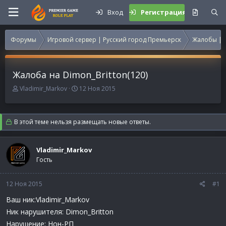
Вход
Регистрация
Форумы
Игровой сервер | Русский город Премьерск
Жалобы | 
Жалоба на Dimon_Britton(120)
А
Д
Vladimir_Markov
12 Ноя 2015
в
а
т
т
о
а
В этой теме нельзя размещать новые ответы.
р
н
т
а
е
ч
Vladimir_Markov
м
а
Гость
ы
л
а
12 Ноя 2015
#1
Ваш ник:Vladimir_Markov
Ник нарушителя: Dimon_Britton
Нарушение: Нон-РП