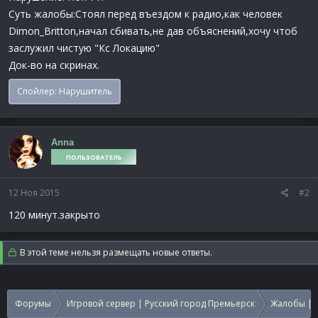
Суть жалобы:Стоял перед въездом к радио,как человек
Dimon_Britton,начал сбивать,не дав объяснений,хочу чтоб
заслужил чистую "Кс Локацию"
Док-во на скринах.
Спойлер:
Нарушитель
Anna
ПОЛЬЗОВАТЕЛЬ
12 Ноя 2015
#2
120 минут.закрыто
В этой теме нельзя размещать новые ответы.
Форумы
Игровой сервер | Русский город Премьерск
Жалобы | 