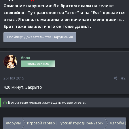
Описание нарушения: Я с братом ехали на гелике
спокойно . Тут разгоняется "этот" и на "Esc" врезается
в нас . Я выпал с машины и он начинает меня давить .
Брат тоже вышел и его он тоже давил .
Спойлер:
Доказатель ства Нарушения
Anna
ПОЛЬЗОВАТЕЛЬ
26 Ноя 2015
#2
420 минут. Закрыто
В этой теме нельзя размещать новые ответы.
Форумы
Игровой сервер | Русский город Премьерск
Жалобы | 