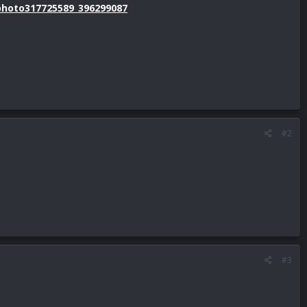
/photo317725589_396299087
#2
#3