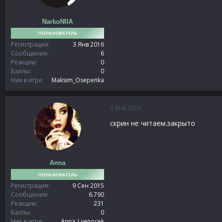
NarkoNIIA
ПОЛЬЗОВАТЕЛЬ
Регистрация
3 Янв 2016
Сообщения
6
Реакции
0
Баллы
0
Ник в игре
Maksim_Osepenka
5 Янв 2016
скрин не читаем.закрыто
Anna
ПОЛЬЗОВАТЕЛЬ
Регистрация
9 Сен 2015
Сообщения
6.790
Реакции
231
Баллы
0
Ник в игре
Anna_Lvenocek