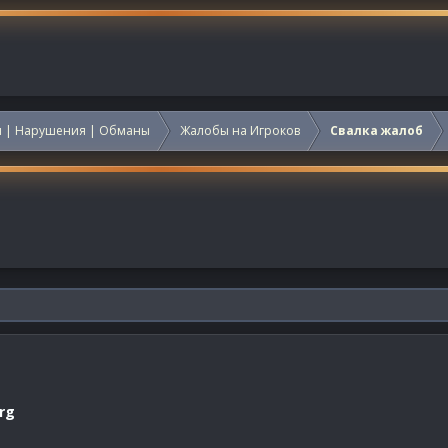
 | Нарушения | Обманы
Жалобы на Игроков
Свалка жалоб
rg