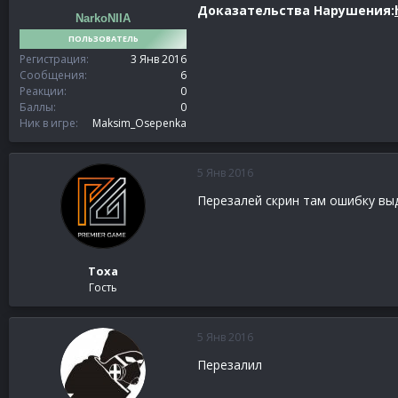
Доказательства Нарушения:
NarkoNIIA
ПОЛЬЗОВАТЕЛЬ
Регистрация
3 Янв 2016
Сообщения
6
Реакции
0
Баллы
0
Ник в игре
Maksim_Osepenka
5 Янв 2016
Перезалей скрин там ошибку вы
Тоха
Гость
5 Янв 2016
Перезалил