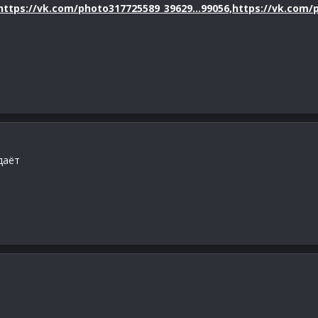
https://vk.com/photo317725589_39629...99056,https://vk.com
даёт