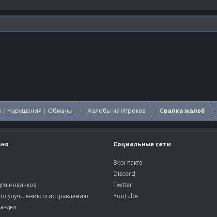
 | Нарушения | Обманы
Жалобы на Игроков
Свалка жалоб
ьно
Социальные сети
Вконтакте
Discord
ля новичков
Twitter
по улучшению и исправлению
YouTube
аздел