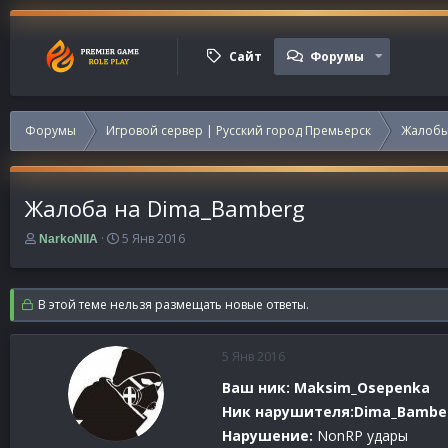
Сайт
Форумы
Форумы
Игровой сервер | Русский город Премьерск
Жалобы
Жалоба на Dima_Bamberg
А
Д
5 Янв 2016
NarkoNIIA
в
а
т
т
о
а
В этой теме нельзя размещать новые ответы.
р
н
т
а
е
ч
5 Янв 2016
м
а
ы
л
Ваш ник: Maksim_Osepenka
а
Ник нарушителя:Dima_Bambe
Нарушение:
NonRP удары