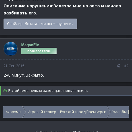
Описание нарушения:Залезла мне на авто и начала
разбивать его.
Спойлер:
Доказательства Нарушения
MeganFix
ПОЛЬЗОВАТЕЛЬ
21 Сен 2015
#2
240 минут. Закрыто.
В этой теме нельзя размещать новые ответы.
Форумы
Игровой сервер | Русский город Премьерск
Жалобы | 