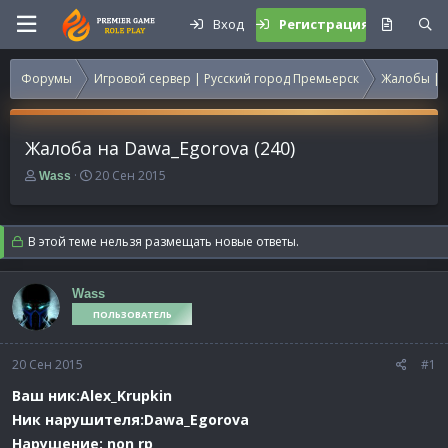
Вход
Регистрация
Форумы
Игровой сервер | Русский город Премьерск
Жалобы | 
Жалоба на Dawa_Egorova (240)
А
Д
20 Сен 2015
Wass
в
а
т
т
о
а
В этой теме нельзя размещать новые ответы.
р
н
т
а
е
ч
Wass
м
а
ПОЛЬЗОВАТЕЛЬ
ы
л
а
20 Сен 2015
#1
Ваш ник:Alex_Krupkin
Ник нарушителя:Dawa_Egorova
Нарушение: non rp