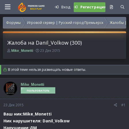
Вход
Регистрация
Форумы
Игровой сервер | Русский город Премьерск
Жалобы | 
Жалоба на Danil_Volkow (300)
А
Д
23 Дек 2015
Mike_Monetti
в
а
т
т
о
а
В этой теме нельзя размещать новые ответы.
р
н
т
а
е
ч
Mike_Monetti
м
а
ПОЛЬЗОВАТЕЛЬ
ы
л
а
23 Дек 2015
#1
Ваш ник:Mike_Monetti
Ник нарушителя: Danil_Volkow
Нарушение:ДМ