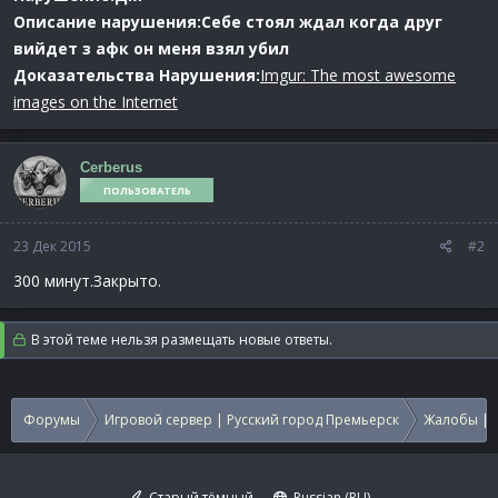
Описание нарушения:Себе стоял ждал когда друг
вийдет з афк он меня взял убил
Доказательства Нарушения:
Imgur: The most awesome
images on the Internet
Cerberus
ПОЛЬЗОВАТЕЛЬ
23 Дек 2015
#2
300 минут.Закрыто.
В этой теме нельзя размещать новые ответы.
Форумы
Игровой сервер | Русский город Премьерск
Жалобы | 
Старый тёмный
Russian (RU)