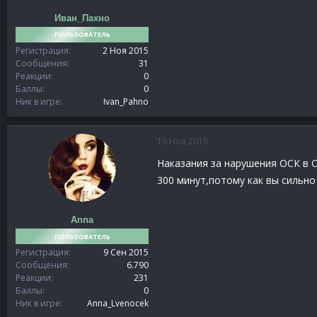
Иван_Пахно
ПОЛЬЗОВАТЕЛЬ
Регистрация
2 Ноя 2015
Сообщения
31
Реакции
0
Баллы
0
Ник в игре
Ivan_Pahno
19 Ноя 2015
Наказания за нарушения ОСК в О
300 минут,потому как вы сильно
Anna
ПОЛЬЗОВАТЕЛЬ
Регистрация
9 Сен 2015
Сообщения
6.790
Реакции
231
Баллы
0
Ник в игре
Anna_Lvenocek