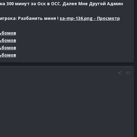
на 300 минут за Оск в ОСС. Далее Мне Другой Админ
грока: Разбанить меня !
sa-mp-136.png - Просмотр
льбомов
льбомов
льбомов
льбомов
#2