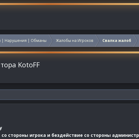
 | Нарушения | Обманы
Жалобы на Игроков
Свалка жалоб
атора KotoFF
y
 со стороны игрока и бездействие со стороны админист