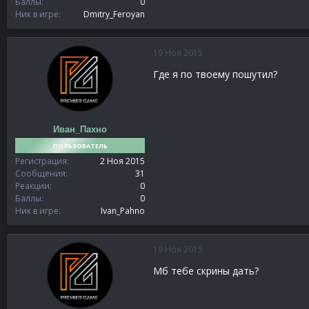
Баллы
0
Ник в игре
Dmitry_Feroyan
19 Ноя 2015
Где я по твоему пошутил?
Иван_Пахно
ПОЛЬЗОВАТЕЛЬ
Регистрация
2 Ноя 2015
Сообщения
31
Реакции
0
Баллы
0
Ник в игре
Ivan_Pahno
19 Ноя 2015
Мб тебе скрины дать?