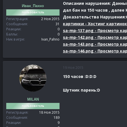
Описание нарушения:
Данный
Иван_Пахно
дал бан на 150 часов , далее 
ПОЛЬЗОВАТЕЛЬ
Доказательства Нарушения:С
Регистрация
2 Ноя 2015
картинки - Хостинг картино
Сообщения
31
Реакции
0
sa-mp-137.png - Просмотр ка
Баллы
0
sa-mp-142.png - Просмотр ка
Ник в игре
Ivan_Pahno
sa-mp-143.png - Просмотр ка
sa-mp-146.png - Просмотр ка
19 Ноя 2015
150 часов :D:D:D
Шутник парень:D
MILAN
ПОЛЬЗОВАТЕЛЬ
Регистрация
18 Ноя 2015
Сообщения
189
Реакции
9