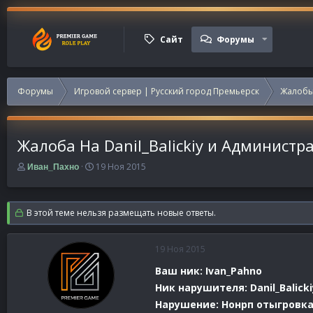
Сайт
Форумы
Форумы
Игровой сервер | Русский город Премьерск
Жалобы
Жалоба На Danil_Balickiy и Администр
А
Д
19 Ноя 2015
Иван_Пахно
в
а
т
т
о
а
В этой теме нельзя размещать новые ответы.
р
н
т
а
е
ч
19 Ноя 2015
м
а
ы
л
Ваш ник: Ivan_Pahno
а
Ник нарушителя: Danil_Balicki
Нарушение: Нонрп отыгровка