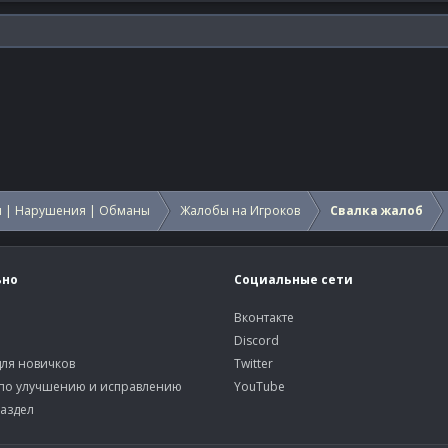
 | Нарушения | Обманы
Жалобы на Игроков
Свалка жалоб
ьно
Социальные сети
Вконтакте
Discord
ля новичков
Twitter
по улучшению и исправлению
YouTube
аздел