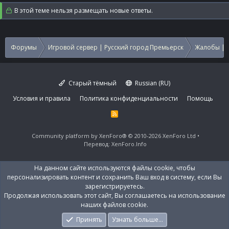
В этой теме нельзя размещать новые ответы.
Форумы
Игровой сервер | Русский город Премьерск
Жалобы | 
Старый тёмный
Russian (RU)
Условия и правила
Политика конфиденциальности
Помощь
R
S
S
Community platform by XenForo®
© 2010-2026 XenForo Ltd
Перевод:
XenForo.Info
На данном сайте используются файлы cookie, чтобы
персонализировать контент и сохранить Ваш вход в систему, если Вы
зарегистрируетесь.
Продолжая использовать этот сайт, Вы соглашаетесь на использование
наших файлов cookie.
Принять
Узнать больше…