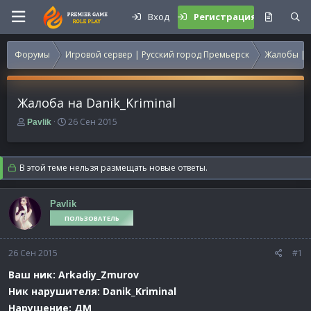
Вход
Регистрация
Форумы
Игровой сервер | Русский город Премьерск
Жалобы | 
Жалоба на Danik_Kriminal
А
Д
26 Сен 2015
Pavlik
в
а
т
т
о
а
В этой теме нельзя размещать новые ответы.
р
н
т
а
е
ч
Pavlik
м
а
ПОЛЬЗОВАТЕЛЬ
ы
л
а
26 Сен 2015
#1
Ваш ник: Arkadiy_Zmurov
Ник нарушителя: Danik_Kriminal
Нарушение: ДМ