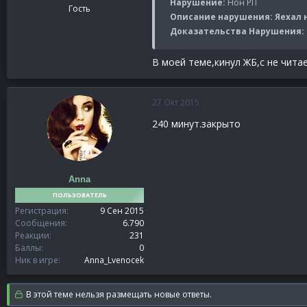
Нарушение:
Нон РП
Гость
Описание нарушения: Яехал на
Доказательства Нарушения:
В моей теме,кинул ЖБ,с не чит
27 Окт 2015
240 минут.закрыто
Anna
ПОЛЬЗОВАТЕЛЬ
Регистрация
9 Сен 2015
Сообщения
6.790
Реакции
231
Баллы
0
Ник в игре
Anna_Lvenocek
В этой теме нельзя размещать новые ответы.