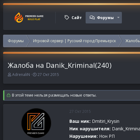
Сайт
Форумы
Форумы
Игровой сервер | Русский город Премьерск
Жалобы
Жалоба на Danik_Kriminal(240)
А
Д
AdrenaliN
27 Окт 2015
в
а
т
т
о
а
В этой теме нельзя размещать новые ответы.
р
н
т
а
е
ч
27 Окт 2015
м
а
ы
л
Ваш ник:
Dmitiri_Krysin
а
Ник нарушителя:
Danik_Krimina
Нарушение:
Нон РП