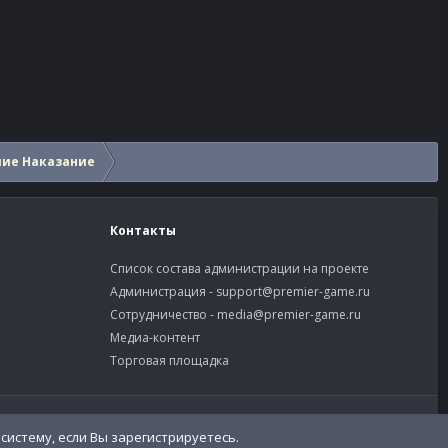
шие Наказание
Контакты
Список состава администрации на проекте
Администрация -
support@premier-game.ru
Сотрудничество -
media@premier-game.ru
Медиа-контент
Торговая площадка
словия и правила
Политика конфиденциальности
Помощь
систему, если Вы зарегистрируетесь.
R
S