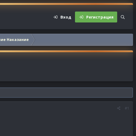
Вход
Регистрация
шие Наказание
#1