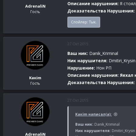
Описание нарушения:
Я стоял
AdrenaliN
Доказательства Нарушения:
Гость
Спойлер:
Тык.
27 Окт 2015
Ваш ник:
Danik_Kriminal
Ник нарушителя:
Dmitiri_Krysin
Нарушение:
Нон РП
Описание нарушения: Яехал на
Kaкim
Доказательства Нарушения:
Гость
27 Окт 2015
Kaкim написал(а):
Ваш ник:
Danik_Kriminal
Ник нарушителя:
Dmitiri_Krysin
AdrenaliN