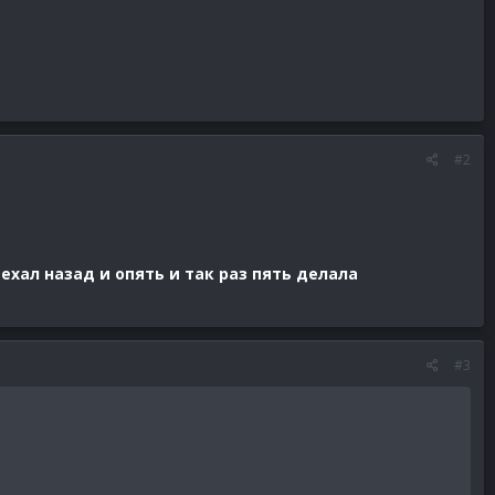
#2
техал назад и опять и так раз пять делала
#3