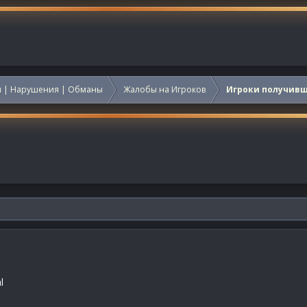
 | Нарушения | Обманы
Жалобы на Игроков
Игроки получив
l