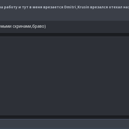
 работу и тут в меня врезается Dmitri_Krusin врезался отехал на
аемыми скринами,браво)