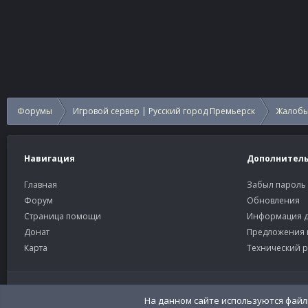
Форумы
Игровой сервер | Русский город Премьерск
Жалобы
Навигация
Дополнител
Главная
Забыл пароль
Форум
Обновления
Страница помощи
Информация д
Донат
Предложения 
Карта
Технический р
Старый тёмный
Russian (RU)
На данном сайте используются файлы