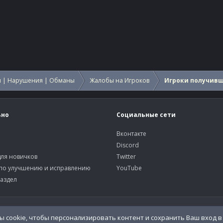
 | Нарушения | Обманы
Жалобы на Игроков
Игроки получив
ьно
Социальные сети
Вконтакте
Discord
ля новичков
Twitter
по улучшению и исправлению
YouTube
аздел
У
 cookie, чтобы персонализировать контент и сохранить Ваш вход в 