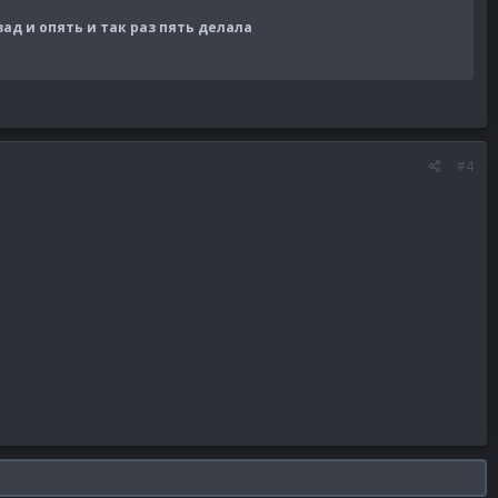
зад и опять и так раз пять делала
#4