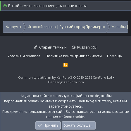
В этой теме нельзя размещать новые ответы.
Форумы
Игровой сервер | Русский город Премьерск
Жалобы | 
Старый тёмный
Russian (RU)
Условия и правила
Политика конфиденциальности
Помощь
R
S
S
Community platform by XenForo®
© 2010-2026 XenForo Ltd
Перевод:
XenForo.Info