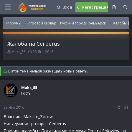
Вход
Регистрация
Форумы
Игровой сервер | Русский город Премьерск
Жалобы | 
Жалоба на Cerberus
А
Д
Maks_55
23 Янв 2016
в
а
т
т
о
а
В этой теме нельзя размещать новые ответы.
р
н
т
а
е
ч
Maks_55
м
а
Гость
ы
л
а
23 Янв 2016
#1
Ваш ник : Maksim_Zorow
Ник администратора : Cerberus
Причина жалобы : Посадили моего друга Dmitry_Soloview, за